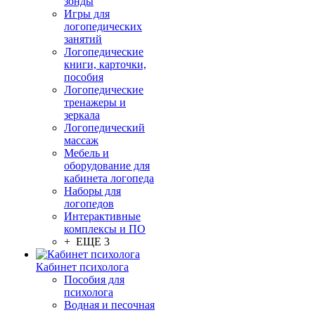
зонды
Игры для
логопедических
занятий
Логопедические
книги, карточки,
пособия
Логопедические
тренажеры и
зеркала
Логопедический
массаж
Мебель и
оборудование для
кабинета логопеда
Наборы для
логопедов
Интерактивные
комплексы и ПО
+ ЕЩЕ 3
Кабинет психолога
Пособия для
психолога
Водная и песочная