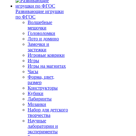
Развивающие игрушки
по ФГОС
Волшебные
мешочки
Головоломки
Лото и домино
Замочки и
застежки
Игровые коврики
Игры
Игры на магнитах
Часы
Форма, цвет,
размер
Конструкторы
Кубики
Лабиринты
Мозаики
Набор для детского
творчества
Научные
лаборатории и
эксперименты