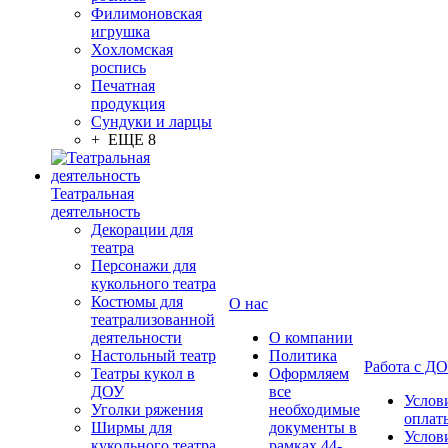
Филимоновская
игрушка
Хохломская
роспись
Печатная
продукция
Сундуки и ларцы
+ ЕЩЕ 8
Театральная
деятельность
Декорации для
театра
Персонажи для
кукольного театра
Костюмы для
О нас
театрализованной
деятельности
О компании
Настольный театр
Политика
Работа с Д
Театры кукол в
Оформляем
ДОУ
все
Услов
Уголки ряжения
необходимые
оплат
Ширмы для
документы в
Услов
кукольного театра
рамках 44-