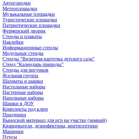
Автогородки
Метеоплощадки
Музыкальные площадки
Туристические площадки
Патриотические площадки
Фермерский дворик
Стенды и плакаты
Наклейки
Информационные стенды
Модульные стенды
Стенды "Визитная карточка детского сада"
Стенд "Календарь природы"
Стенды для рисунков
Ясельная группа
Шахматы и шашки
Настольные наборы
Настенные наборы
Напольные наборы
Шашки в ДОУ
Комплекты под ключ
Праздники
Выносной материал для игр на участке (зимний)
Кварцеватели, дезинфекторы, анитисептики
Машинки
Пупсы