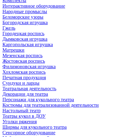
Комплекты
Интерактивное оборудование
Народные промыслы
Беломорские узоры
Богородская игрушка
Гжель
Городецкая роспись
Дымковская игрушка
Каргопольская игрушка
Матрешки
Мезенская роспись
Жостовская роспись
Филимоновская игрушка
Хохломская роспись
Печатная продукция
Сундуки и ларцы
Театральная деятельность
Декорации для театра
Персонажи для кукольного театра
Костюмы для театрализованной деятельности
Настольный театр
Театры кукол в ДОУ
Уголки ряжения
Ширмы для кукольного театра
Сенсорное оборудование