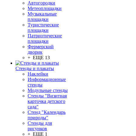
Автогородки
Метеоплощадки
Музыкальные
площадки
Туристические
площадки
Патриотические
площадки
Фермерский
дворик
+ ЕЩЕ 13
Стенды и плакаты
Наклейки
Информационные
стенды
Модульные стенды
Стенды "Визитная
карточка детского
сада"
Стенд "Календарь
природы"
Стенды для
рисунков
+ ЕЩЕ 1