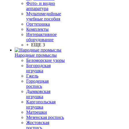
Фото- и видио
аппаратура
Мультимедийные
учебные пособия
Оргтехника
Комплекты
Интерактивное
оборудование
+ ЕЩЕ 3
Народные промыслы
Беломорские узоры
Богородская
игрушка
Гжель
Городецкая
роспись
Дымковская
игрушка
Каргопольская
игрушка
Матрешки
Мезенская роспись
Жостовская
роспись