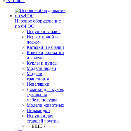
Каталог
Игровое оборудование
по ФГОС
Игрушки-забавы
Игры с водой и
песком
Каталки и качалки
Коляски, кроватки
и качели
Куклы и пупсы
Модели людей
Модели
транспорта
Неваляшки
Домики для кукол,
кукольная
мебель,посудка
Модели животных
Пирамидки
Игрушки для
старшей группы
+ ЕЩЕ 7