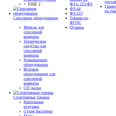
доста
+ ЕЩЕ 2
ФЗ и 223-ФЗ
Гаран
ФЗ-44
на тов
ФЗ-223
Сенсорное оборудование
Товары по
ФГОС
Мебель для
Отзывы
сенсорной
комнаты
Технические
средства для
сенсорной
комнаты
Развивающее
оборудование
Игровое
оборудование для
сенсорной
комнаты
CD диски
Спортивные товары
Напольные
игрушки
Сухие бассейны
Маты