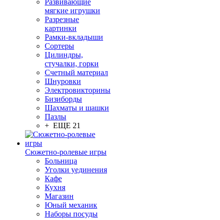
Развивающие
мягкие игрушки
Разрезные
картинки
Рамки-вкладыши
Сортеры
Цилиндры,
стучалки, горки
Счетный материал
Шнуровки
Электровикторины
Бизиборды
Шахматы и шашки
Пазлы
+ ЕЩЕ 21
Сюжетно-ролевые игры
Больница
Уголки уединения
Кафе
Кухня
Магазин
Юный механик
Наборы посуды