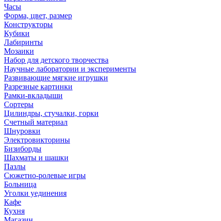
Часы
Форма, цвет, размер
Конструкторы
Кубики
Лабиринты
Мозаики
Набор для детского творчества
Научные лаборатории и эксперименты
Развивающие мягкие игрушки
Разрезные картинки
Рамки-вкладыши
Сортеры
Цилиндры, стучалки, горки
Счетный материал
Шнуровки
Электровикторины
Бизиборды
Шахматы и шашки
Пазлы
Сюжетно-ролевые игры
Больница
Уголки уединения
Кафе
Кухня
Магазин