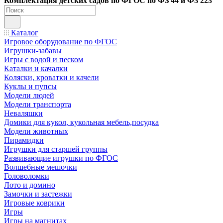
Ко
мплектация детских садов по ФГОC по ФЗ 44 и ФЗ 223
Каталог
Игровое оборудование по ФГОС
Игрушки-забавы
Игры с водой и песком
Каталки и качалки
Коляски, кроватки и качели
Куклы и пупсы
Модели людей
Модели транспорта
Неваляшки
Домики для кукол, кукольная мебель,посудка
Модели животных
Пирамидки
Игрушки для старшей группы
Развивающие игрушки по ФГОС
Волшебные мешочки
Головоломки
Лото и домино
Замочки и застежки
Игровые коврики
Игры
Игры на магнитах