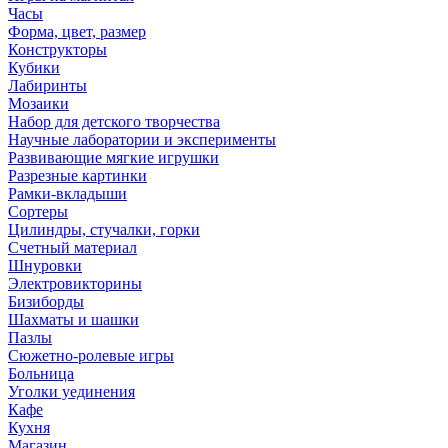
Часы
Форма, цвет, размер
Конструкторы
Кубики
Лабиринты
Мозаики
Набор для детского творчества
Научные лаборатории и эксперименты
Развивающие мягкие игрушки
Разрезные картинки
Рамки-вкладыши
Сортеры
Цилиндры, стучалки, горки
Счетный материал
Шнуровки
Электровикторины
Бизиборды
Шахматы и шашки
Пазлы
Сюжетно-ролевые игры
Больница
Уголки уединения
Кафе
Кухня
Магазин