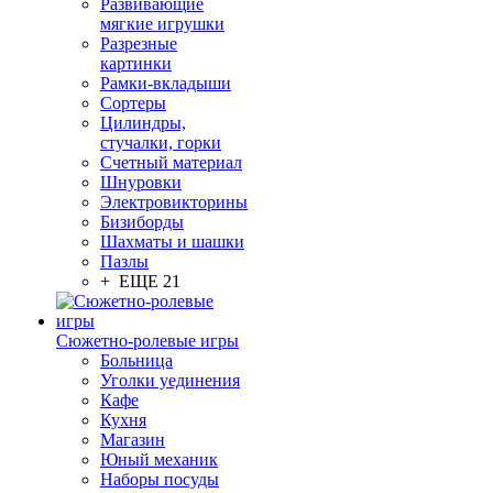
Развивающие
мягкие игрушки
Разрезные
картинки
Рамки-вкладыши
Сортеры
Цилиндры,
стучалки, горки
Счетный материал
Шнуровки
Электровикторины
Бизиборды
Шахматы и шашки
Пазлы
+ ЕЩЕ 21
Сюжетно-ролевые игры
Больница
Уголки уединения
Кафе
Кухня
Магазин
Юный механик
Наборы посуды