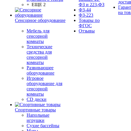
доста
+ ЕЩЕ 2
ФЗ и 223-ФЗ
Гаран
ФЗ-44
на тов
ФЗ-223
Сенсорное оборудование
Товары по
ФГОС
Мебель для
Отзывы
сенсорной
комнаты
Технические
средства для
сенсорной
комнаты
Развивающее
оборудование
Игровое
оборудование для
сенсорной
комнаты
CD диски
Спортивные товары
Напольные
игрушки
Сухие бассейны
Маты