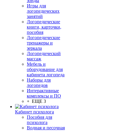
зонды
Игры для
логопедических
занятий
Логопедические
книги, карточки,
пособия
Логопедические
тренажеры и
зеркала
Логопедический
массаж
Мебель и
оборудование для
кабинета логопеда
Наборы для
логопедов
Интерактивные
комплексы и ПО
+ ЕЩЕ 3
Кабинет психолога
Пособия для
психолога
Водная и песочная