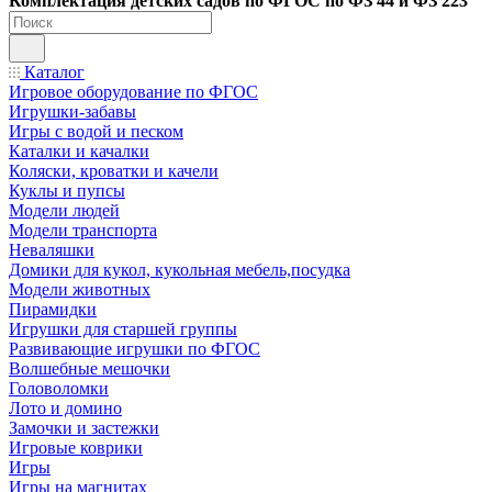
Ко
мплектация детских садов по ФГОC по ФЗ 44 и ФЗ 223
Каталог
Игровое оборудование по ФГОС
Игрушки-забавы
Игры с водой и песком
Каталки и качалки
Коляски, кроватки и качели
Куклы и пупсы
Модели людей
Модели транспорта
Неваляшки
Домики для кукол, кукольная мебель,посудка
Модели животных
Пирамидки
Игрушки для старшей группы
Развивающие игрушки по ФГОС
Волшебные мешочки
Головоломки
Лото и домино
Замочки и застежки
Игровые коврики
Игры
Игры на магнитах