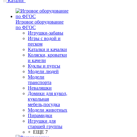
Каталог
Игровое оборудование
по ФГОС
Игрушки-забавы
Игры с водой и
песком
Каталки и качалки
Коляски, кроватки
и качели
Куклы и пупсы
Модели людей
Модели
транспорта
Неваляшки
Домики для кукол,
кукольная
мебель,посудка
Модели животных
Пирамидки
Игрушки для
старшей группы
+ ЕЩЕ 7