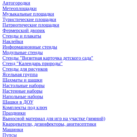
Автогородки
Метеоплощадки
Музыкальные площадки
Туристические площадки
Патриотические площадки
Фермерский дворик
Стенды и плакаты
Наклейки
Информационные стенды
Модульные стенды
Стенды "Визитная карточка детского сада"
Стенд "Календарь природы"
Стенды для рисунков
Ясельная группа
Шахматы и шашки
Настольные наборы
Настенные наборы
Напольные наборы
Шашки в ДОУ
Комплекты под ключ
Праздники
Выносной материал для игр на участке (зимний)
Кварцеватели, дезинфекторы, анитисептики
Машинки
Пупсы