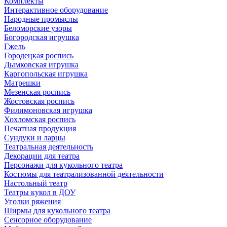
Комплекты
Интерактивное оборудование
Народные промыслы
Беломорские узоры
Богородская игрушка
Гжель
Городецкая роспись
Дымковская игрушка
Каргопольская игрушка
Матрешки
Мезенская роспись
Жостовская роспись
Филимоновская игрушка
Хохломская роспись
Печатная продукция
Сундуки и ларцы
Театральная деятельность
Декорации для театра
Персонажи для кукольного театра
Костюмы для театрализованной деятельности
Настольный театр
Театры кукол в ДОУ
Уголки ряжения
Ширмы для кукольного театра
Сенсорное оборудование