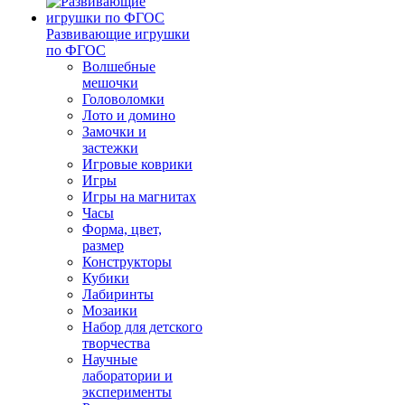
Развивающие игрушки
по ФГОС
Волшебные
мешочки
Головоломки
Лото и домино
Замочки и
застежки
Игровые коврики
Игры
Игры на магнитах
Часы
Форма, цвет,
размер
Конструкторы
Кубики
Лабиринты
Мозаики
Набор для детского
творчества
Научные
лаборатории и
эксперименты