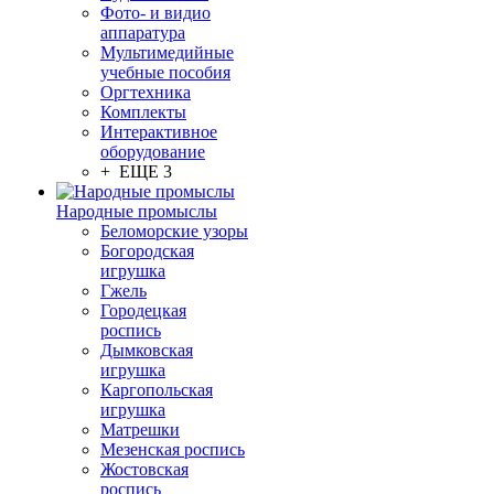
Фото- и видио
аппаратура
Мультимедийные
учебные пособия
Оргтехника
Комплекты
Интерактивное
оборудование
+ ЕЩЕ 3
Народные промыслы
Беломорские узоры
Богородская
игрушка
Гжель
Городецкая
роспись
Дымковская
игрушка
Каргопольская
игрушка
Матрешки
Мезенская роспись
Жостовская
роспись