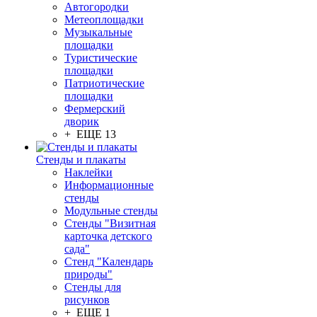
Автогородки
Метеоплощадки
Музыкальные
площадки
Туристические
площадки
Патриотические
площадки
Фермерский
дворик
+ ЕЩЕ 13
Стенды и плакаты
Наклейки
Информационные
стенды
Модульные стенды
Стенды "Визитная
карточка детского
сада"
Стенд "Календарь
природы"
Стенды для
рисунков
+ ЕЩЕ 1