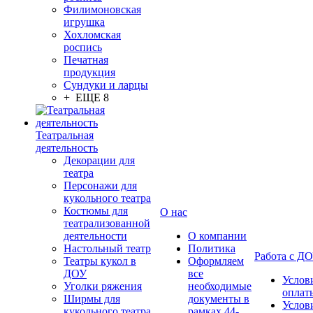
Филимоновская
игрушка
Хохломская
роспись
Печатная
продукция
Сундуки и ларцы
+ ЕЩЕ 8
Театральная
деятельность
Декорации для
театра
Персонажи для
кукольного театра
Костюмы для
О нас
театрализованной
деятельности
О компании
Настольный театр
Политика
Работа с Д
Театры кукол в
Оформляем
ДОУ
все
Услов
Уголки ряжения
необходимые
оплат
Ширмы для
документы в
Услов
кукольного театра
рамках 44-