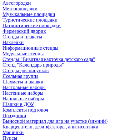
Автогородки
Метеоплощадки
Музыкальные площадки
Туристические площадки
Патриотические площадки
Фермерский дворик
Стенды и плакаты
Наклейки
Информационные стенды
Модульные стенды
Стенды "Визитная карточка детского сада"
Стенд "Календарь природы"
Стенды для рисунков
Ясельная группа
Шахматы и шашки
Настольные наборы
Настенные наборы
Напольные наборы
Шашки в ДОУ
Комплекты под ключ
Праздники
Выносной материал для игр на участке (зимний)
Кварцеватели, дезинфекторы, анитисептики
Машинки
Пупсы