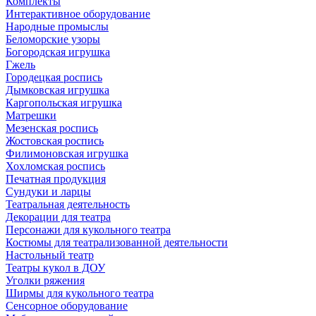
Комплекты
Интерактивное оборудование
Народные промыслы
Беломорские узоры
Богородская игрушка
Гжель
Городецкая роспись
Дымковская игрушка
Каргопольская игрушка
Матрешки
Мезенская роспись
Жостовская роспись
Филимоновская игрушка
Хохломская роспись
Печатная продукция
Сундуки и ларцы
Театральная деятельность
Декорации для театра
Персонажи для кукольного театра
Костюмы для театрализованной деятельности
Настольный театр
Театры кукол в ДОУ
Уголки ряжения
Ширмы для кукольного театра
Сенсорное оборудование