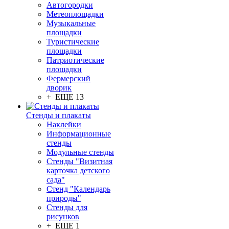
Автогородки
Метеоплощадки
Музыкальные
площадки
Туристические
площадки
Патриотические
площадки
Фермерский
дворик
+ ЕЩЕ 13
Стенды и плакаты
Наклейки
Информационные
стенды
Модульные стенды
Стенды "Визитная
карточка детского
сада"
Стенд "Календарь
природы"
Стенды для
рисунков
+ ЕЩЕ 1