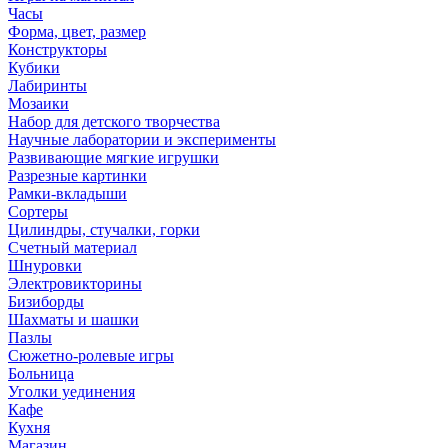
Часы
Форма, цвет, размер
Конструкторы
Кубики
Лабиринты
Мозаики
Набор для детского творчества
Научные лаборатории и эксперименты
Развивающие мягкие игрушки
Разрезные картинки
Рамки-вкладыши
Сортеры
Цилиндры, стучалки, горки
Счетный материал
Шнуровки
Электровикторины
Бизиборды
Шахматы и шашки
Пазлы
Сюжетно-ролевые игры
Больница
Уголки уединения
Кафе
Кухня
Магазин