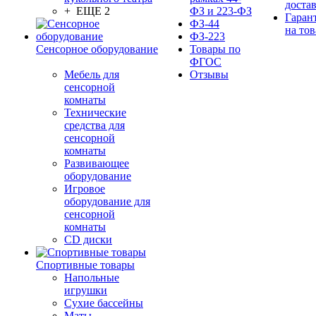
доста
+ ЕЩЕ 2
ФЗ и 223-ФЗ
Гаран
ФЗ-44
на тов
ФЗ-223
Сенсорное оборудование
Товары по
ФГОС
Мебель для
Отзывы
сенсорной
комнаты
Технические
средства для
сенсорной
комнаты
Развивающее
оборудование
Игровое
оборудование для
сенсорной
комнаты
CD диски
Спортивные товары
Напольные
игрушки
Сухие бассейны
Маты