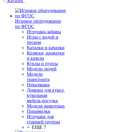
Каталог
Игровое оборудование
по ФГОС
Игрушки-забавы
Игры с водой и
песком
Каталки и качалки
Коляски, кроватки
и качели
Куклы и пупсы
Модели людей
Модели
транспорта
Неваляшки
Домики для кукол,
кукольная
мебель,посудка
Модели животных
Пирамидки
Игрушки для
старшей группы
+ ЕЩЕ 7