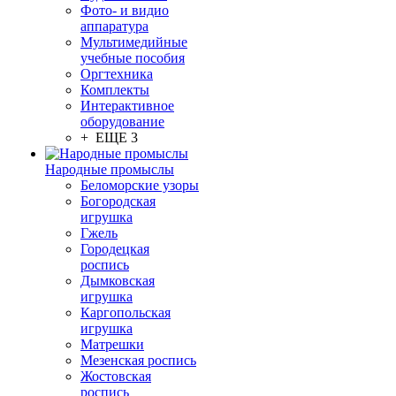
Фото- и видио
аппаратура
Мультимедийные
учебные пособия
Оргтехника
Комплекты
Интерактивное
оборудование
+ ЕЩЕ 3
Народные промыслы
Беломорские узоры
Богородская
игрушка
Гжель
Городецкая
роспись
Дымковская
игрушка
Каргопольская
игрушка
Матрешки
Мезенская роспись
Жостовская
роспись