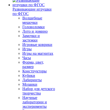
Развивающие игрушки
по ФГОС
Волшебные
мешочки
Головоломки
Лото и домино
Замочки и
застежки
Игровые коврики
Игры
Игры на магнитах
Часы
Форма, цвет,
размер
Конструкторы
Кубики
Лабиринты
Мозаики
Набор для детского
творчества
Научные
лаборатории и
эксперименты