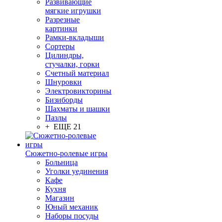
Развивающие
мягкие игрушки
Разрезные
картинки
Рамки-вкладыши
Сортеры
Цилиндры,
стучалки, горки
Счетный материал
Шнуровки
Электровикторины
Бизиборды
Шахматы и шашки
Пазлы
+ ЕЩЕ 21
Сюжетно-ролевые игры
Больница
Уголки уединения
Кафе
Кухня
Магазин
Юный механик
Наборы посуды