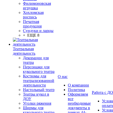
Филимоновская
игрушка
Хохломская
роспись
Печатная
продукция
Сундуки и ларцы
+ ЕЩЕ 8
Театральная
деятельность
Декорации для
театра
Персонажи для
кукольного театра
Костюмы для
О нас
театрализованной
деятельности
О компании
Настольный театр
Политика
Работа с Д
Театры кукол в
Оформляем
ДОУ
все
Услов
Уголки ряжения
необходимые
оплат
Ширмы для
документы в
Услов
кукольного театра
рамках 44-