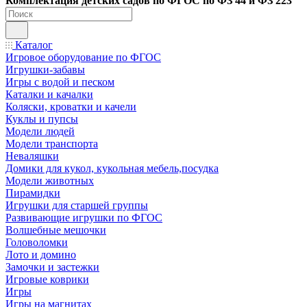
Ко
мплектация детских садов по ФГОC по ФЗ 44 и ФЗ 223
Каталог
Игровое оборудование по ФГОС
Игрушки-забавы
Игры с водой и песком
Каталки и качалки
Коляски, кроватки и качели
Куклы и пупсы
Модели людей
Модели транспорта
Неваляшки
Домики для кукол, кукольная мебель,посудка
Модели животных
Пирамидки
Игрушки для старшей группы
Развивающие игрушки по ФГОС
Волшебные мешочки
Головоломки
Лото и домино
Замочки и застежки
Игровые коврики
Игры
Игры на магнитах