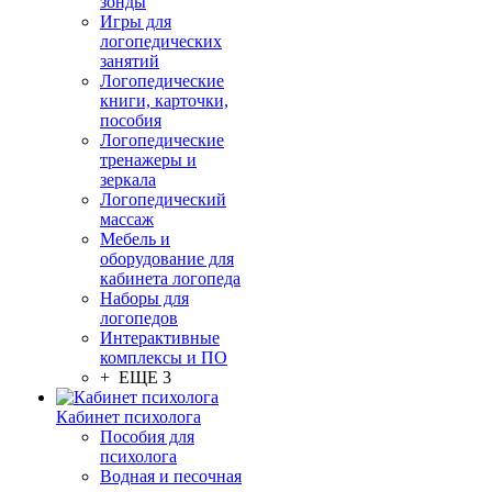
зонды
Игры для
логопедических
занятий
Логопедические
книги, карточки,
пособия
Логопедические
тренажеры и
зеркала
Логопедический
массаж
Мебель и
оборудование для
кабинета логопеда
Наборы для
логопедов
Интерактивные
комплексы и ПО
+ ЕЩЕ 3
Кабинет психолога
Пособия для
психолога
Водная и песочная