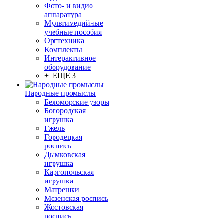
Фото- и видио
аппаратура
Мультимедийные
учебные пособия
Оргтехника
Комплекты
Интерактивное
оборудование
+ ЕЩЕ 3
Народные промыслы
Беломорские узоры
Богородская
игрушка
Гжель
Городецкая
роспись
Дымковская
игрушка
Каргопольская
игрушка
Матрешки
Мезенская роспись
Жостовская
роспись