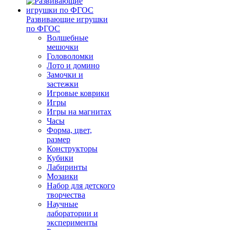
Развивающие игрушки
по ФГОС
Волшебные
мешочки
Головоломки
Лото и домино
Замочки и
застежки
Игровые коврики
Игры
Игры на магнитах
Часы
Форма, цвет,
размер
Конструкторы
Кубики
Лабиринты
Мозаики
Набор для детского
творчества
Научные
лаборатории и
эксперименты