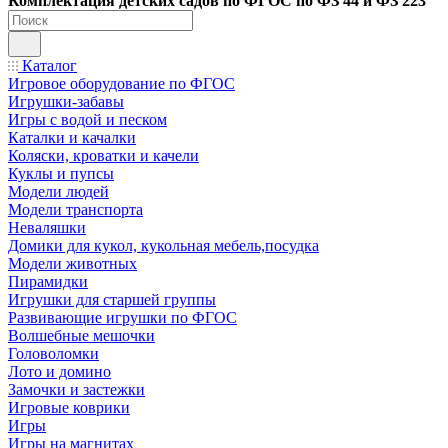
Ко
мплектация детских садов по ФГОC по ФЗ 44 и ФЗ 223
Каталог
Игровое оборудование по ФГОС
Игрушки-забавы
Игры с водой и песком
Каталки и качалки
Коляски, кроватки и качели
Куклы и пупсы
Модели людей
Модели транспорта
Неваляшки
Домики для кукол, кукольная мебель,посудка
Модели животных
Пирамидки
Игрушки для старшей группы
Развивающие игрушки по ФГОС
Волшебные мешочки
Головоломки
Лото и домино
Замочки и застежки
Игровые коврики
Игры
Игры на магнитах