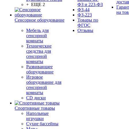
доста
+ ЕЩЕ 2
ФЗ и 223-ФЗ
Гаран
ФЗ-44
на тов
ФЗ-223
Сенсорное оборудование
Товары по
ФГОС
Мебель для
Отзывы
сенсорной
комнаты
Технические
средства для
сенсорной
комнаты
Развивающее
оборудование
Игровое
оборудование для
сенсорной
комнаты
CD диски
Спортивные товары
Напольные
игрушки
Сухие бассейны
Маты