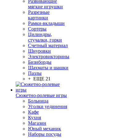
Развивающие
мягкие игрушки
Разрезные
картинки
Рамки-вкладыши
Сортеры
Цилиндры,
стучалки, горки
Счетный материал
Шнуровки
Электровикторины
Бизиборды
Шахматы и шашки
Пазлы
+ ЕЩЕ 21
Сюжетно-ролевые игры
Больница
Уголки уединения
Кафе
Кухня
Магазин
Юный механик
Наборы посуды