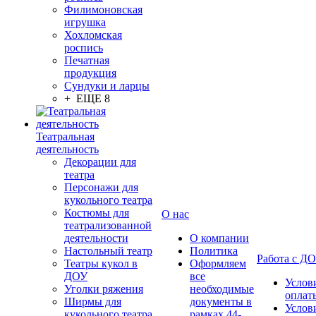
Филимоновская
игрушка
Хохломская
роспись
Печатная
продукция
Сундуки и ларцы
+ ЕЩЕ 8
Театральная
деятельность
Декорации для
театра
Персонажи для
кукольного театра
Костюмы для
О нас
театрализованной
деятельности
О компании
Настольный театр
Политика
Работа с Д
Театры кукол в
Оформляем
ДОУ
все
Услов
Уголки ряжения
необходимые
оплат
Ширмы для
документы в
Услов
кукольного театра
рамках 44-