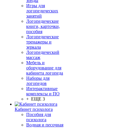
зонды
Игры для
логопедических
занятий
Логопедические
книги, карточки,
пособия
Логопедические
тренажеры и
зеркала
Логопедический
массаж
Мебель и
оборудование для
кабинета логопеда
Наборы для
логопедов
Интерактивные
комплексы и ПО
+ ЕЩЕ 3
Кабинет психолога
Пособия для
психолога
Водная и песочная