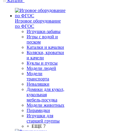
Каталог
Игровое оборудование
по ФГОС
Игрушки-забавы
Игры с водой и
песком
Каталки и качалки
Коляски, кроватки
и качели
Куклы и пупсы
Модели людей
Модели
транспорта
Неваляшки
Домики для кукол,
кукольная
мебель,посудка
Модели животных
Пирамидки
Игрушки для
старшей группы
+ ЕЩЕ 7