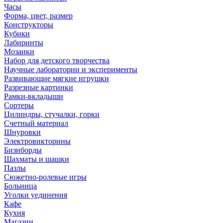
Часы
Форма, цвет, размер
Конструкторы
Кубики
Лабиринты
Мозаики
Набор для детского творчества
Научные лаборатории и эксперименты
Развивающие мягкие игрушки
Разрезные картинки
Рамки-вкладыши
Сортеры
Цилиндры, стучалки, горки
Счетный материал
Шнуровки
Электровикторины
Бизиборды
Шахматы и шашки
Пазлы
Сюжетно-ролевые игры
Больница
Уголки уединения
Кафе
Кухня
Магазин