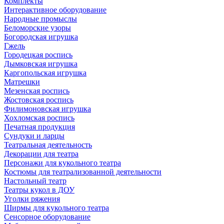
Комплекты
Интерактивное оборудование
Народные промыслы
Беломорские узоры
Богородская игрушка
Гжель
Городецкая роспись
Дымковская игрушка
Каргопольская игрушка
Матрешки
Мезенская роспись
Жостовская роспись
Филимоновская игрушка
Хохломская роспись
Печатная продукция
Сундуки и ларцы
Театральная деятельность
Декорации для театра
Персонажи для кукольного театра
Костюмы для театрализованной деятельности
Настольный театр
Театры кукол в ДОУ
Уголки ряжения
Ширмы для кукольного театра
Сенсорное оборудование