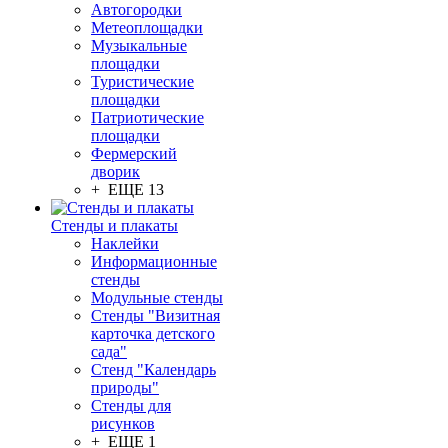
Автогородки
Метеоплощадки
Музыкальные
площадки
Туристические
площадки
Патриотические
площадки
Фермерский
дворик
+ ЕЩЕ 13
Стенды и плакаты
Наклейки
Информационные
стенды
Модульные стенды
Стенды "Визитная
карточка детского
сада"
Стенд "Календарь
природы"
Стенды для
рисунков
+ ЕЩЕ 1