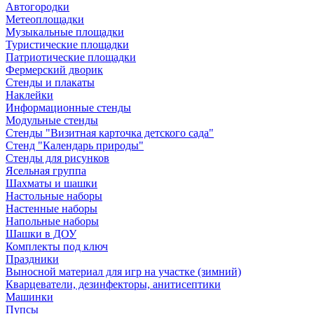
Автогородки
Метеоплощадки
Музыкальные площадки
Туристические площадки
Патриотические площадки
Фермерский дворик
Стенды и плакаты
Наклейки
Информационные стенды
Модульные стенды
Стенды "Визитная карточка детского сада"
Стенд "Календарь природы"
Стенды для рисунков
Ясельная группа
Шахматы и шашки
Настольные наборы
Настенные наборы
Напольные наборы
Шашки в ДОУ
Комплекты под ключ
Праздники
Выносной материал для игр на участке (зимний)
Кварцеватели, дезинфекторы, анитисептики
Машинки
Пупсы