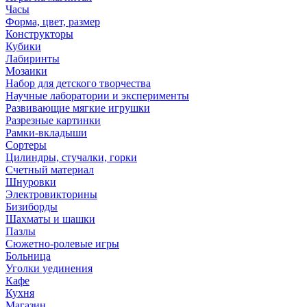
Часы
Форма, цвет, размер
Конструкторы
Кубики
Лабиринты
Мозаики
Набор для детского творчества
Научные лаборатории и эксперименты
Развивающие мягкие игрушки
Разрезные картинки
Рамки-вкладыши
Сортеры
Цилиндры, стучалки, горки
Счетный материал
Шнуровки
Электровикторины
Бизиборды
Шахматы и шашки
Пазлы
Сюжетно-ролевые игры
Больница
Уголки уединения
Кафе
Кухня
Магазин