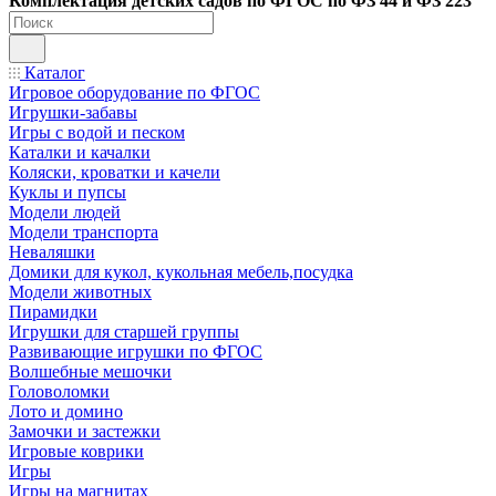
Ко
мплектация детских садов по ФГОC по ФЗ 44 и ФЗ 223
Каталог
Игровое оборудование по ФГОС
Игрушки-забавы
Игры с водой и песком
Каталки и качалки
Коляски, кроватки и качели
Куклы и пупсы
Модели людей
Модели транспорта
Неваляшки
Домики для кукол, кукольная мебель,посудка
Модели животных
Пирамидки
Игрушки для старшей группы
Развивающие игрушки по ФГОС
Волшебные мешочки
Головоломки
Лото и домино
Замочки и застежки
Игровые коврики
Игры
Игры на магнитах