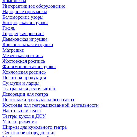
Комплекты
Интерактивное оборудование
Народные промыслы
Беломорские узоры
Богородская игрушка
Гжель
Городецкая роспись
Дымковская игрушка
Каргопольская игрушка
Матрешки
Мезенская роспись
Жостовская роспись
Филимоновская игрушка
Хохломская роспись
Печатная продукция
Сундуки и ларцы
Театральная деятельность
Декорации для театра
Персонажи для кукольного театра
Костюмы для театрализованной деятельности
Настольный театр
Театры кукол в ДОУ
Уголки ряжения
Ширмы для кукольного театра
Сенсорное оборудование