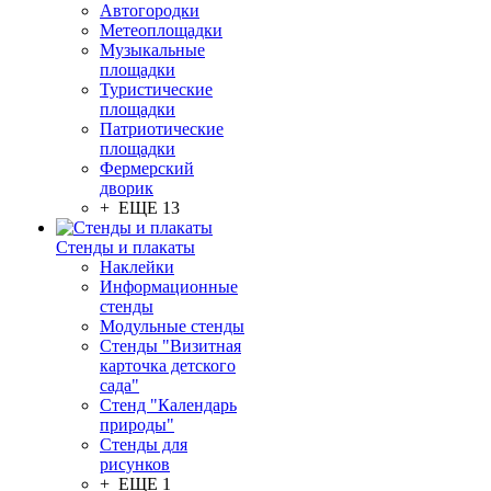
Автогородки
Метеоплощадки
Музыкальные
площадки
Туристические
площадки
Патриотические
площадки
Фермерский
дворик
+ ЕЩЕ 13
Стенды и плакаты
Наклейки
Информационные
стенды
Модульные стенды
Стенды "Визитная
карточка детского
сада"
Стенд "Календарь
природы"
Стенды для
рисунков
+ ЕЩЕ 1