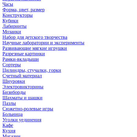
Часы
Форма, цвет, размер
Конструкторы
Кубики
Лабиринты
Мозаики
Набор для детского творчества
Научные лаборатории и эксперименты
Развивающие мягкие игрушки
Разрезные картинки
Рамки-вкладыши
Сортеры
Цилиндры, стучалки, горки
Счетный материал
Шнуровки
Электровикторины
Бизиборды
Шахматы и шашки
Пазлы
Сюжетно-ролевые игры
Больница
Уголки уединения
Кафе
Кухня
Магазин