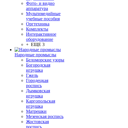
Фото- и видио
аппаратура
Мультимедийные
учебные пособия
Оргтехника
Комплекты
Интерактивное
оборудование
+ ЕЩЕ 3
Народные промыслы
Беломорские узоры
Богородская
игрушка
Гжель
Городецкая
роспись
Дымковская
игрушка
Каргопольская
игрушка
Матрешки
Мезенская роспись
Жостовская
роспись