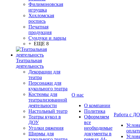
Филимоновская
игрушка
Хохломская
роспись
Печатная
продукция
Сундуки и ларцы
+ ЕЩЕ 8
Театральная
деятельность
Декорации для
театра
Персонажи для
кукольного театра
Костюмы для
О нас
театрализованной
деятельности
О компании
Настольный театр
Политика
Работа с Д
Театры кукол в
Оформляем
ДОУ
все
Услов
Уголки ряжения
необходимые
оплат
Ширмы для
документы в
Услов
кукольного театра
рамках 44-