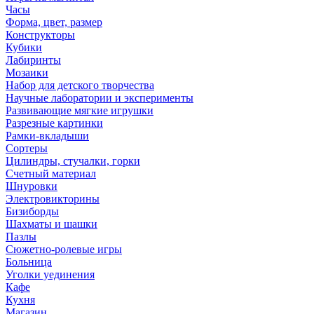
Часы
Форма, цвет, размер
Конструкторы
Кубики
Лабиринты
Мозаики
Набор для детского творчества
Научные лаборатории и эксперименты
Развивающие мягкие игрушки
Разрезные картинки
Рамки-вкладыши
Сортеры
Цилиндры, стучалки, горки
Счетный материал
Шнуровки
Электровикторины
Бизиборды
Шахматы и шашки
Пазлы
Сюжетно-ролевые игры
Больница
Уголки уединения
Кафе
Кухня
Магазин