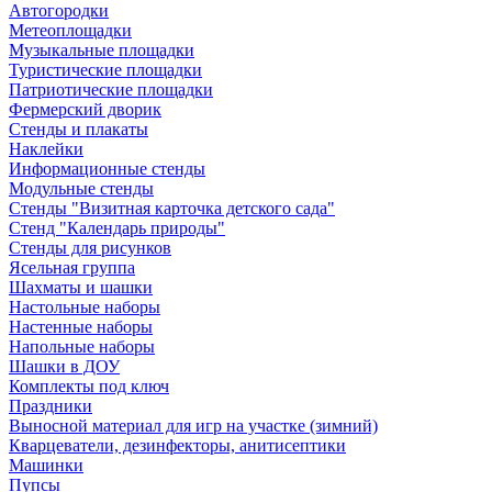
Автогородки
Метеоплощадки
Музыкальные площадки
Туристические площадки
Патриотические площадки
Фермерский дворик
Стенды и плакаты
Наклейки
Информационные стенды
Модульные стенды
Стенды "Визитная карточка детского сада"
Стенд "Календарь природы"
Стенды для рисунков
Ясельная группа
Шахматы и шашки
Настольные наборы
Настенные наборы
Напольные наборы
Шашки в ДОУ
Комплекты под ключ
Праздники
Выносной материал для игр на участке (зимний)
Кварцеватели, дезинфекторы, анитисептики
Машинки
Пупсы