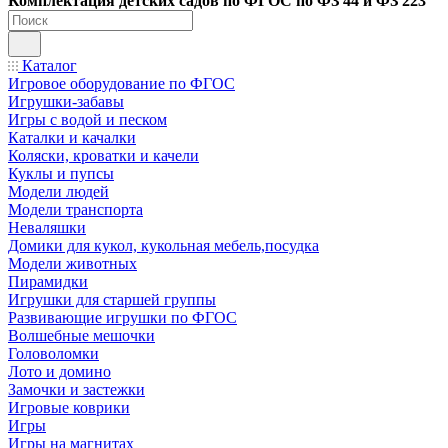
Ко
мплектация детских садов по ФГОC по ФЗ 44 и ФЗ 223
Каталог
Игровое оборудование по ФГОС
Игрушки-забавы
Игры с водой и песком
Каталки и качалки
Коляски, кроватки и качели
Куклы и пупсы
Модели людей
Модели транспорта
Неваляшки
Домики для кукол, кукольная мебель,посудка
Модели животных
Пирамидки
Игрушки для старшей группы
Развивающие игрушки по ФГОС
Волшебные мешочки
Головоломки
Лото и домино
Замочки и застежки
Игровые коврики
Игры
Игры на магнитах