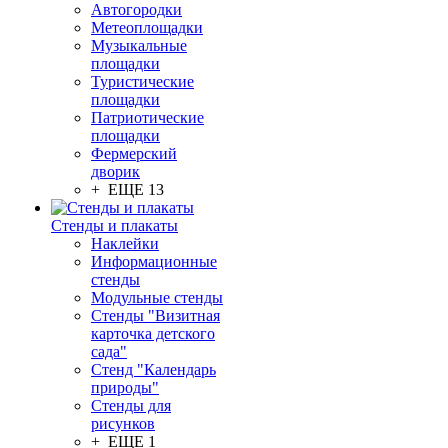
Автогородки
Метеоплощадки
Музыкальные
площадки
Туристические
площадки
Патриотические
площадки
Фермерский
дворик
+ ЕЩЕ 13
Стенды и плакаты
Наклейки
Информационные
стенды
Модульные стенды
Стенды "Визитная
карточка детского
сада"
Стенд "Календарь
природы"
Стенды для
рисунков
+ ЕЩЕ 1