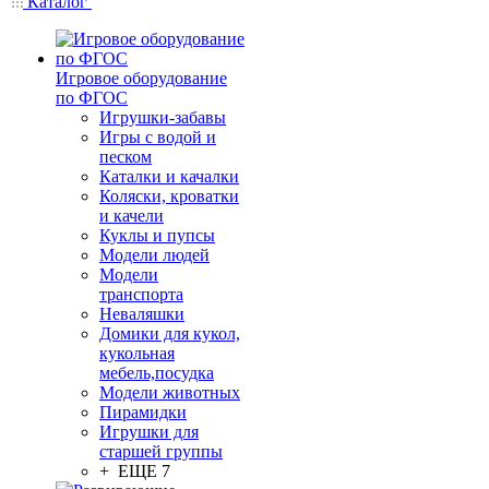
Каталог
Игровое оборудование
по ФГОС
Игрушки-забавы
Игры с водой и
песком
Каталки и качалки
Коляски, кроватки
и качели
Куклы и пупсы
Модели людей
Модели
транспорта
Неваляшки
Домики для кукол,
кукольная
мебель,посудка
Модели животных
Пирамидки
Игрушки для
старшей группы
+ ЕЩЕ 7