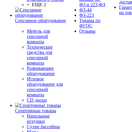
доста
+ ЕЩЕ 2
ФЗ и 223-ФЗ
Гаран
ФЗ-44
на тов
ФЗ-223
Сенсорное оборудование
Товары по
ФГОС
Мебель для
Отзывы
сенсорной
комнаты
Технические
средства для
сенсорной
комнаты
Развивающее
оборудование
Игровое
оборудование для
сенсорной
комнаты
CD диски
Спортивные товары
Напольные
игрушки
Сухие бассейны
Маты