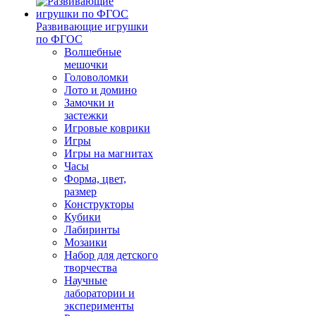
Развивающие игрушки
по ФГОС
Волшебные
мешочки
Головоломки
Лото и домино
Замочки и
застежки
Игровые коврики
Игры
Игры на магнитах
Часы
Форма, цвет,
размер
Конструкторы
Кубики
Лабиринты
Мозаики
Набор для детского
творчества
Научные
лаборатории и
эксперименты