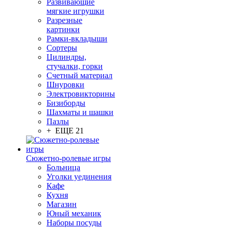
Развивающие
мягкие игрушки
Разрезные
картинки
Рамки-вкладыши
Сортеры
Цилиндры,
стучалки, горки
Счетный материал
Шнуровки
Электровикторины
Бизиборды
Шахматы и шашки
Пазлы
+ ЕЩЕ 21
Сюжетно-ролевые игры
Больница
Уголки уединения
Кафе
Кухня
Магазин
Юный механик
Наборы посуды