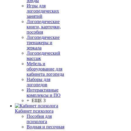
зонды
Игры для
логопедических
занятий
Логопедические
книги, карточки,
пособия
Логопедические
тренажеры и
зеркала
Логопедический
массаж
Мебель и
оборудование для
кабинета логопеда
Наборы для
логопедов
Интерактивные
комплексы и ПО
+ ЕЩЕ 3
Кабинет психолога
Пособия для
психолога
Водная и песочная