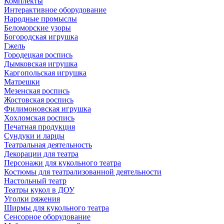
Комплекты
Интерактивное оборудование
Народные промыслы
Беломорские узоры
Богородская игрушка
Гжель
Городецкая роспись
Дымковская игрушка
Каргопольская игрушка
Матрешки
Мезенская роспись
Жостовская роспись
Филимоновская игрушка
Хохломская роспись
Печатная продукция
Сундуки и ларцы
Театральная деятельность
Декорации для театра
Персонажи для кукольного театра
Костюмы для театрализованной деятельности
Настольный театр
Театры кукол в ДОУ
Уголки ряжения
Ширмы для кукольного театра
Сенсорное оборудование