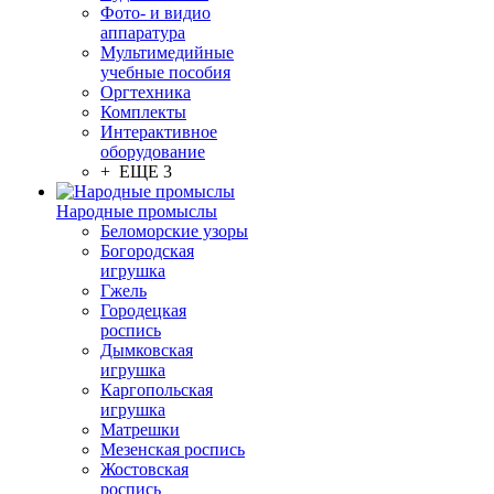
Фото- и видио
аппаратура
Мультимедийные
учебные пособия
Оргтехника
Комплекты
Интерактивное
оборудование
+ ЕЩЕ 3
Народные промыслы
Беломорские узоры
Богородская
игрушка
Гжель
Городецкая
роспись
Дымковская
игрушка
Каргопольская
игрушка
Матрешки
Мезенская роспись
Жостовская
роспись