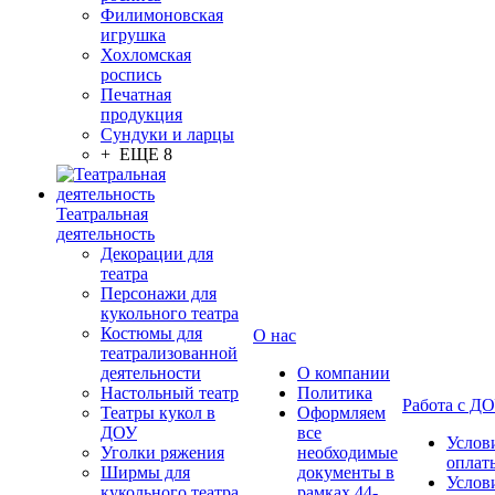
Филимоновская
игрушка
Хохломская
роспись
Печатная
продукция
Сундуки и ларцы
+ ЕЩЕ 8
Театральная
деятельность
Декорации для
театра
Персонажи для
кукольного театра
Костюмы для
О нас
театрализованной
деятельности
О компании
Настольный театр
Политика
Работа с Д
Театры кукол в
Оформляем
ДОУ
все
Услов
Уголки ряжения
необходимые
оплат
Ширмы для
документы в
Услов
кукольного театра
рамках 44-