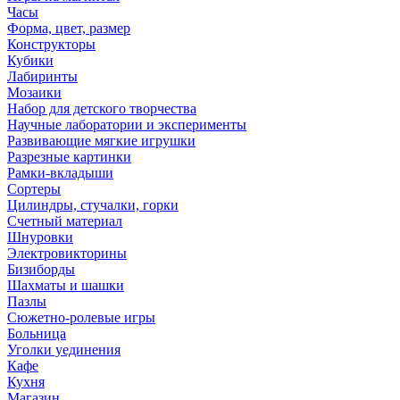
Часы
Форма, цвет, размер
Конструкторы
Кубики
Лабиринты
Мозаики
Набор для детского творчества
Научные лаборатории и эксперименты
Развивающие мягкие игрушки
Разрезные картинки
Рамки-вкладыши
Сортеры
Цилиндры, стучалки, горки
Счетный материал
Шнуровки
Электровикторины
Бизиборды
Шахматы и шашки
Пазлы
Сюжетно-ролевые игры
Больница
Уголки уединения
Кафе
Кухня
Магазин