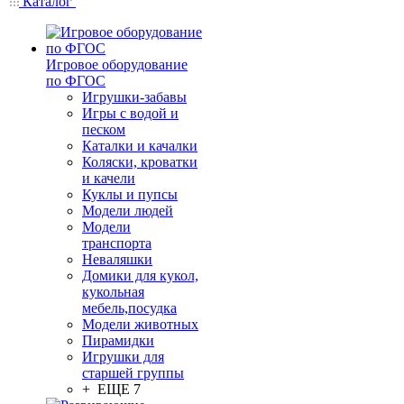
Каталог
Игровое оборудование
по ФГОС
Игрушки-забавы
Игры с водой и
песком
Каталки и качалки
Коляски, кроватки
и качели
Куклы и пупсы
Модели людей
Модели
транспорта
Неваляшки
Домики для кукол,
кукольная
мебель,посудка
Модели животных
Пирамидки
Игрушки для
старшей группы
+ ЕЩЕ 7