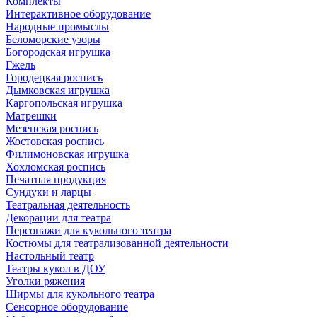
Комплекты
Интерактивное оборудование
Народные промыслы
Беломорские узоры
Богородская игрушка
Гжель
Городецкая роспись
Дымковская игрушка
Каргопольская игрушка
Матрешки
Мезенская роспись
Жостовская роспись
Филимоновская игрушка
Хохломская роспись
Печатная продукция
Сундуки и ларцы
Театральная деятельность
Декорации для театра
Персонажи для кукольного театра
Костюмы для театрализованной деятельности
Настольный театр
Театры кукол в ДОУ
Уголки ряжения
Ширмы для кукольного театра
Сенсорное оборудование