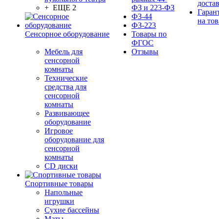
доста
+ ЕЩЕ 2
ФЗ и 223-ФЗ
Гаран
ФЗ-44
на тов
ФЗ-223
Сенсорное оборудование
Товары по
ФГОС
Мебель для
Отзывы
сенсорной
комнаты
Технические
средства для
сенсорной
комнаты
Развивающее
оборудование
Игровое
оборудование для
сенсорной
комнаты
CD диски
Спортивные товары
Напольные
игрушки
Сухие бассейны
Маты