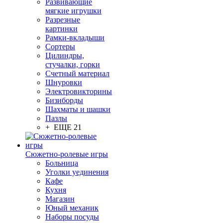
Развивающие
мягкие игрушки
Разрезные
картинки
Рамки-вкладыши
Сортеры
Цилиндры,
стучалки, горки
Счетный материал
Шнуровки
Электровикторины
Бизиборды
Шахматы и шашки
Пазлы
+ ЕЩЕ 21
Сюжетно-ролевые игры
Больница
Уголки уединения
Кафе
Кухня
Магазин
Юный механик
Наборы посуды