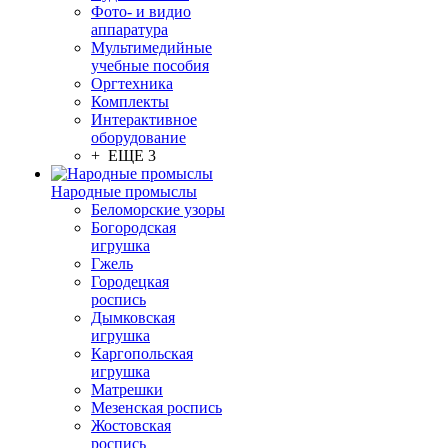
Фото- и видио
аппаратура
Мультимедийные
учебные пособия
Оргтехника
Комплекты
Интерактивное
оборудование
+ ЕЩЕ 3
Народные промыслы
Беломорские узоры
Богородская
игрушка
Гжель
Городецкая
роспись
Дымковская
игрушка
Каргопольская
игрушка
Матрешки
Мезенская роспись
Жостовская
роспись