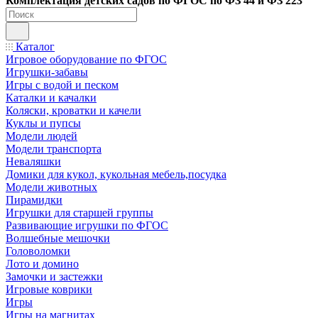
Ко
мплектация детских садов по ФГОC по ФЗ 44 и ФЗ 223
Каталог
Игровое оборудование по ФГОС
Игрушки-забавы
Игры с водой и песком
Каталки и качалки
Коляски, кроватки и качели
Куклы и пупсы
Модели людей
Модели транспорта
Неваляшки
Домики для кукол, кукольная мебель,посудка
Модели животных
Пирамидки
Игрушки для старшей группы
Развивающие игрушки по ФГОС
Волшебные мешочки
Головоломки
Лото и домино
Замочки и застежки
Игровые коврики
Игры
Игры на магнитах