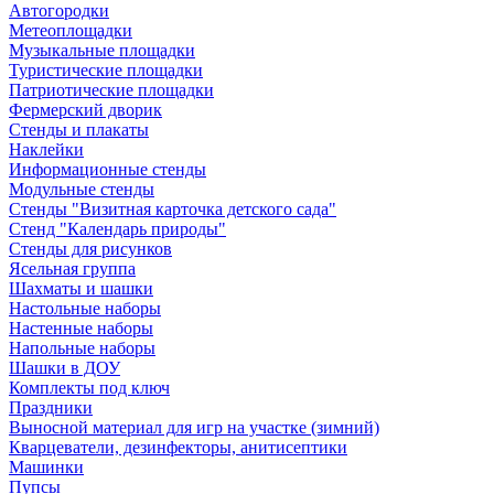
Автогородки
Метеоплощадки
Музыкальные площадки
Туристические площадки
Патриотические площадки
Фермерский дворик
Стенды и плакаты
Наклейки
Информационные стенды
Модульные стенды
Стенды "Визитная карточка детского сада"
Стенд "Календарь природы"
Стенды для рисунков
Ясельная группа
Шахматы и шашки
Настольные наборы
Настенные наборы
Напольные наборы
Шашки в ДОУ
Комплекты под ключ
Праздники
Выносной материал для игр на участке (зимний)
Кварцеватели, дезинфекторы, анитисептики
Машинки
Пупсы