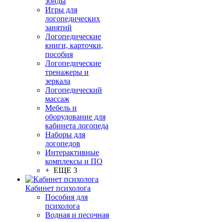
зонды
Игры для
логопедических
занятий
Логопедические
книги, карточки,
пособия
Логопедические
тренажеры и
зеркала
Логопедический
массаж
Мебель и
оборудование для
кабинета логопеда
Наборы для
логопедов
Интерактивные
комплексы и ПО
+ ЕЩЕ 3
Кабинет психолога
Пособия для
психолога
Водная и песочная