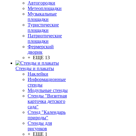
Автогородки
Метеоплощадки
Музыкальные
площадки
Туристические
площадки
Патриотические
площадки
Фермерский
дворик
+ ЕЩЕ 13
Стенды и плакаты
Наклейки
Информационные
стенды
Модульные стенды
Стенды "Визитная
карточка детского
сада"
Стенд "Календарь
природы"
Стенды для
рисунков
+ ЕЩЕ 1