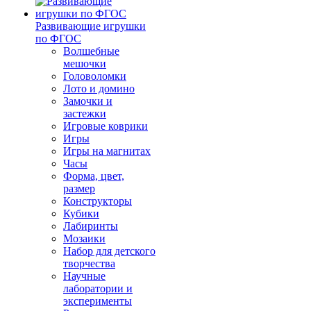
Развивающие игрушки
по ФГОС
Волшебные
мешочки
Головоломки
Лото и домино
Замочки и
застежки
Игровые коврики
Игры
Игры на магнитах
Часы
Форма, цвет,
размер
Конструкторы
Кубики
Лабиринты
Мозаики
Набор для детского
творчества
Научные
лаборатории и
эксперименты