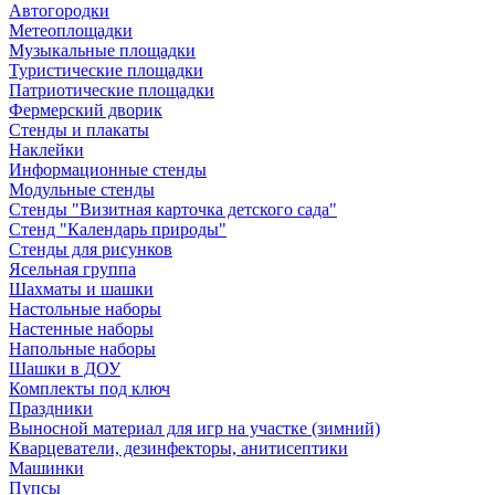
Автогородки
Метеоплощадки
Музыкальные площадки
Туристические площадки
Патриотические площадки
Фермерский дворик
Стенды и плакаты
Наклейки
Информационные стенды
Модульные стенды
Стенды "Визитная карточка детского сада"
Стенд "Календарь природы"
Стенды для рисунков
Ясельная группа
Шахматы и шашки
Настольные наборы
Настенные наборы
Напольные наборы
Шашки в ДОУ
Комплекты под ключ
Праздники
Выносной материал для игр на участке (зимний)
Кварцеватели, дезинфекторы, анитисептики
Машинки
Пупсы