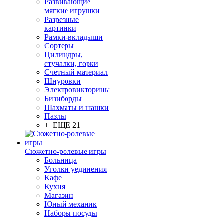
Развивающие
мягкие игрушки
Разрезные
картинки
Рамки-вкладыши
Сортеры
Цилиндры,
стучалки, горки
Счетный материал
Шнуровки
Электровикторины
Бизиборды
Шахматы и шашки
Пазлы
+ ЕЩЕ 21
Сюжетно-ролевые игры
Больница
Уголки уединения
Кафе
Кухня
Магазин
Юный механик
Наборы посуды