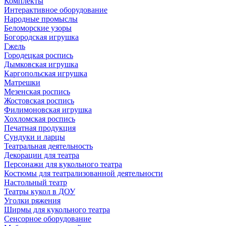
Комплекты
Интерактивное оборудование
Народные промыслы
Беломорские узоры
Богородская игрушка
Гжель
Городецкая роспись
Дымковская игрушка
Каргопольская игрушка
Матрешки
Мезенская роспись
Жостовская роспись
Филимоновская игрушка
Хохломская роспись
Печатная продукция
Сундуки и ларцы
Театральная деятельность
Декорации для театра
Персонажи для кукольного театра
Костюмы для театрализованной деятельности
Настольный театр
Театры кукол в ДОУ
Уголки ряжения
Ширмы для кукольного театра
Сенсорное оборудование