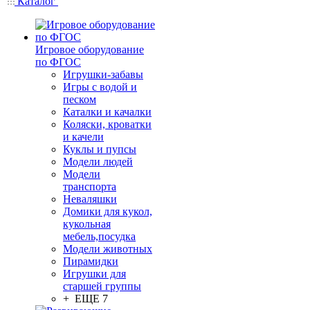
Каталог
Игровое оборудование
по ФГОС
Игрушки-забавы
Игры с водой и
песком
Каталки и качалки
Коляски, кроватки
и качели
Куклы и пупсы
Модели людей
Модели
транспорта
Неваляшки
Домики для кукол,
кукольная
мебель,посудка
Модели животных
Пирамидки
Игрушки для
старшей группы
+ ЕЩЕ 7