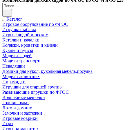
Ко
мплектация детских садов по ФГОC по ФЗ 44 и ФЗ 223
Каталог
Игровое оборудование по ФГОС
Игрушки-забавы
Игры с водой и песком
Каталки и качалки
Коляски, кроватки и качели
Куклы и пупсы
Модели людей
Модели транспорта
Неваляшки
Домики для кукол, кукольная мебель,посудка
Модели животных
Пирамидки
Игрушки для старшей группы
Развивающие игрушки по ФГОС
Волшебные мешочки
Головоломки
Лото и домино
Замочки и застежки
Игровые коврики
Игры
Игры на магнитах