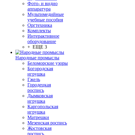
Фото- и видио
аппаратура
Мультимедийные
учебные пособия
Оргтехника
Комплекты
Интерактивное
оборудование
+ ЕЩЕ 3
Народные промыслы
Беломорские узоры
Богородская
игрушка
Гжель
Городецкая
роспись
Дымковская
игрушка
Каргопольская
игрушка
Матрешки
Мезенская роспись
Жостовская
роспись