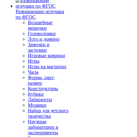
Развивающие игрушки
по ФГОС
Волшебные
мешочки
Головоломки
Лото и домино
Замочки и
застежки
Игровые коврики
Игры
Игры на магнитах
Часы
Форма, цвет,
размер
Конструкторы
Кубики
Лабиринты
Мозаики
Набор для детского
творчества
Научные
лаборатории и
эксперименты