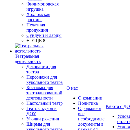
Филимоновская
игрушка
Хохломская
роспись
Печатная
продукция
Сундуки и ларцы
+ ЕЩЕ 8
Театральная
деятельность
Декорации для
театра
Персонажи для
кукольного театра
Костюмы для
О нас
театрализованной
деятельности
О компании
Настольный театр
Политика
Работа с Д
Театры кукол в
Оформляем
ДОУ
все
Услов
Уголки ряжения
необходимые
оплат
Ширмы для
документы в
Услов
кукольного театра
рамках 44-