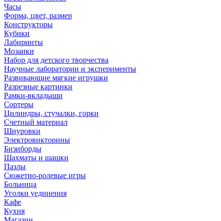
Часы
Форма, цвет, размер
Конструкторы
Кубики
Лабиринты
Мозаики
Набор для детского творчества
Научные лаборатории и эксперименты
Развивающие мягкие игрушки
Разрезные картинки
Рамки-вкладыши
Сортеры
Цилиндры, стучалки, горки
Счетный материал
Шнуровки
Электровикторины
Бизиборды
Шахматы и шашки
Пазлы
Сюжетно-ролевые игры
Больница
Уголки уединения
Кафе
Кухня
Магазин