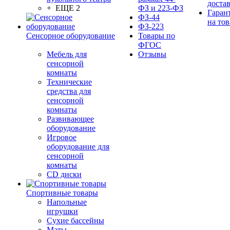
доста
+ ЕЩЕ 2
ФЗ и 223-ФЗ
Гаран
ФЗ-44
на тов
ФЗ-223
Сенсорное оборудование
Товары по
ФГОС
Мебель для
Отзывы
сенсорной
комнаты
Технические
средства для
сенсорной
комнаты
Развивающее
оборудование
Игровое
оборудование для
сенсорной
комнаты
CD диски
Спортивные товары
Напольные
игрушки
Сухие бассейны
Маты