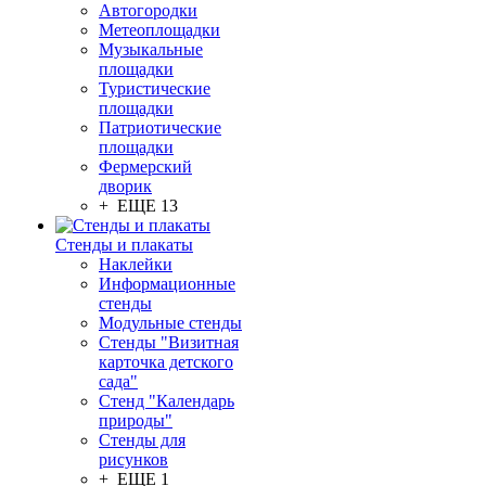
Автогородки
Метеоплощадки
Музыкальные
площадки
Туристические
площадки
Патриотические
площадки
Фермерский
дворик
+ ЕЩЕ 13
Стенды и плакаты
Наклейки
Информационные
стенды
Модульные стенды
Стенды "Визитная
карточка детского
сада"
Стенд "Календарь
природы"
Стенды для
рисунков
+ ЕЩЕ 1