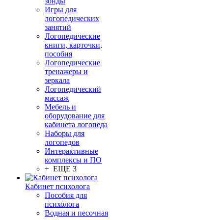
зонды
Игры для
логопедических
занятий
Логопедические
книги, карточки,
пособия
Логопедические
тренажеры и
зеркала
Логопедический
массаж
Мебель и
оборудование для
кабинета логопеда
Наборы для
логопедов
Интерактивные
комплексы и ПО
+ ЕЩЕ 3
Кабинет психолога
Пособия для
психолога
Водная и песочная