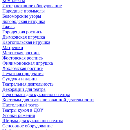
Комплекты
Интерактивное оборудование
Народные промыслы
Беломорские узоры
Богородская игрушка
Гжель
Городецкая роспись
Дымковская игрушка
Каргопольская игрушка
Матрешки
Мезенская роспись
Жостовская роспись
Филимоновская игрушка
Хохломская роспись
Печатная продукция
Сундуки и ларцы
Театральная деятельность
Декорации для театра
Персонажи для кукольного театра
Костюмы для театрализованной деятельности
Настольный театр
Театры кукол в ДОУ
Уголки ряжения
Ширмы для кукольного театра
Сенсорное оборудование