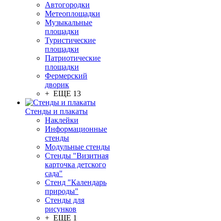
Автогородки
Метеоплощадки
Музыкальные
площадки
Туристические
площадки
Патриотические
площадки
Фермерский
дворик
+ ЕЩЕ 13
Стенды и плакаты
Наклейки
Информационные
стенды
Модульные стенды
Стенды "Визитная
карточка детского
сада"
Стенд "Календарь
природы"
Стенды для
рисунков
+ ЕЩЕ 1