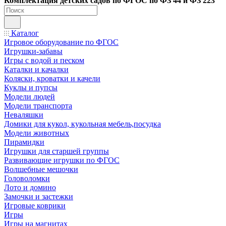
Ко
мплектация детских садов по ФГОC по ФЗ 44 и ФЗ 223
Каталог
Игровое оборудование по ФГОС
Игрушки-забавы
Игры с водой и песком
Каталки и качалки
Коляски, кроватки и качели
Куклы и пупсы
Модели людей
Модели транспорта
Неваляшки
Домики для кукол, кукольная мебель,посудка
Модели животных
Пирамидки
Игрушки для старшей группы
Развивающие игрушки по ФГОС
Волшебные мешочки
Головоломки
Лото и домино
Замочки и застежки
Игровые коврики
Игры
Игры на магнитах