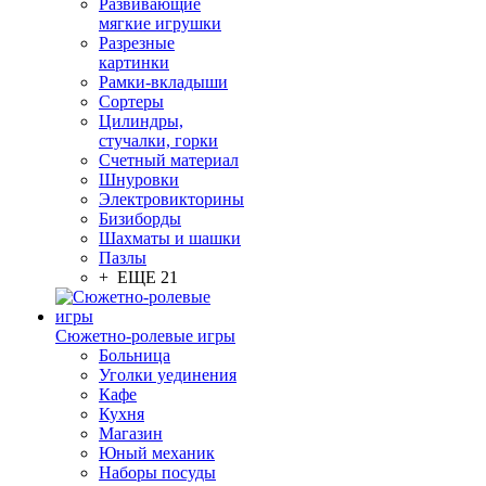
Развивающие
мягкие игрушки
Разрезные
картинки
Рамки-вкладыши
Сортеры
Цилиндры,
стучалки, горки
Счетный материал
Шнуровки
Электровикторины
Бизиборды
Шахматы и шашки
Пазлы
+ ЕЩЕ 21
Сюжетно-ролевые игры
Больница
Уголки уединения
Кафе
Кухня
Магазин
Юный механик
Наборы посуды