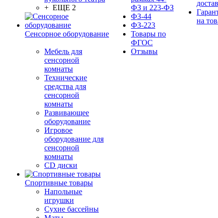
доста
+ ЕЩЕ 2
ФЗ и 223-ФЗ
Гаран
ФЗ-44
на тов
ФЗ-223
Сенсорное оборудование
Товары по
ФГОС
Мебель для
Отзывы
сенсорной
комнаты
Технические
средства для
сенсорной
комнаты
Развивающее
оборудование
Игровое
оборудование для
сенсорной
комнаты
CD диски
Спортивные товары
Напольные
игрушки
Сухие бассейны
Маты