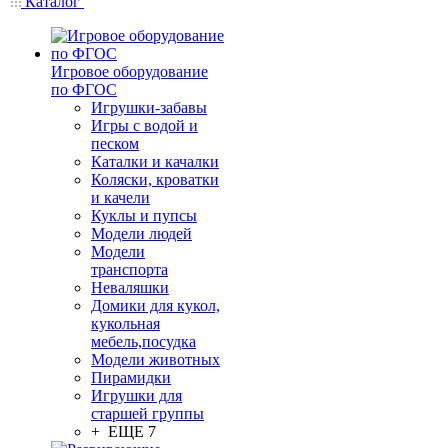
Каталог
Игровое оборудование
по ФГОС
Игрушки-забавы
Игры с водой и
песком
Каталки и качалки
Коляски, кроватки
и качели
Куклы и пупсы
Модели людей
Модели
транспорта
Неваляшки
Домики для кукол,
кукольная
мебель,посудка
Модели животных
Пирамидки
Игрушки для
старшей группы
+ ЕЩЕ 7