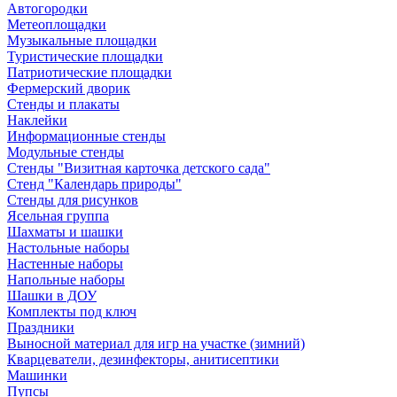
Автогородки
Метеоплощадки
Музыкальные площадки
Туристические площадки
Патриотические площадки
Фермерский дворик
Стенды и плакаты
Наклейки
Информационные стенды
Модульные стенды
Стенды "Визитная карточка детского сада"
Стенд "Календарь природы"
Стенды для рисунков
Ясельная группа
Шахматы и шашки
Настольные наборы
Настенные наборы
Напольные наборы
Шашки в ДОУ
Комплекты под ключ
Праздники
Выносной материал для игр на участке (зимний)
Кварцеватели, дезинфекторы, анитисептики
Машинки
Пупсы