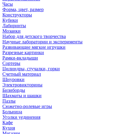
Часы
Форма, цвет, размер
Конструкторы
Кубики
Лабиринты
Мозаики
Набор для детского творчества
Научные лаборатории и эксперименты
Развивающие мягкие игрушки
Разрезные картинки
Рамки-вкладыши
Сортеры
Цилиндры, стучалки, горки
Счетный материал
Шнуровки
Электровикторины
Бизиборды
Шахматы и шашки
Пазлы
Сюжетно-ролевые игры
Больница
Уголки уединения
Кафе
Кухня
Магазин