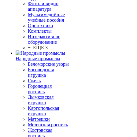
Фото- и видио
аппаратура
Мультимедийные
учебные пособия
Оргтехника
Комплекты
Интерактивное
оборудование
+ ЕЩЕ 3
Народные промыслы
Беломорские узоры
Богородская
игрушка
Гжель
Городецкая
роспись
Дымковская
игрушка
Каргопольская
игрушка
Матрешки
Мезенская роспись
Жостовская
роспись