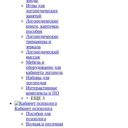
зонды
Игры для
логопедических
занятий
Логопедические
книги, карточки,
пособия
Логопедические
тренажеры и
зеркала
Логопедический
массаж
Мебель и
оборудование для
кабинета логопеда
Наборы для
логопедов
Интерактивные
комплексы и ПО
+ ЕЩЕ 3
Кабинет психолога
Пособия для
психолога
Водная и песочная