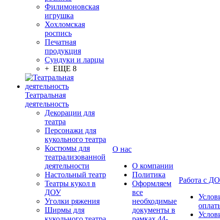
Филимоновская
игрушка
Хохломская
роспись
Печатная
продукция
Сундуки и ларцы
+ ЕЩЕ 8
Театральная
деятельность
Декорации для
театра
Персонажи для
кукольного театра
Костюмы для
О нас
театрализованной
деятельности
О компании
Настольный театр
Политика
Работа с Д
Театры кукол в
Оформляем
ДОУ
все
Услов
Уголки ряжения
необходимые
оплат
Ширмы для
документы в
Услов
кукольного театра
рамках 44-