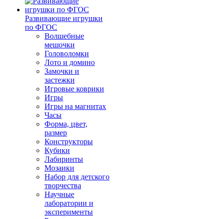
Развивающие игрушки
по ФГОС
Волшебные
мешочки
Головоломки
Лото и домино
Замочки и
застежки
Игровые коврики
Игры
Игры на магнитах
Часы
Форма, цвет,
размер
Конструкторы
Кубики
Лабиринты
Мозаики
Набор для детского
творчества
Научные
лаборатории и
эксперименты