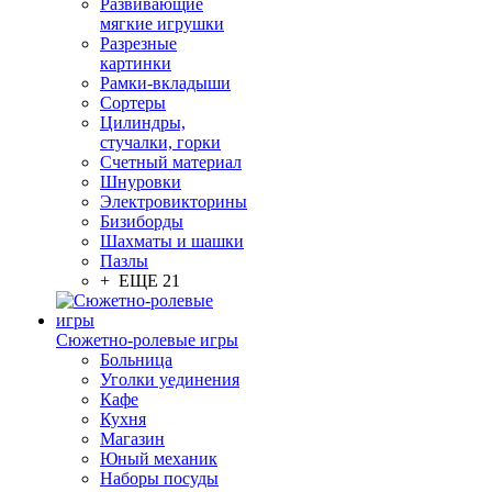
Развивающие
мягкие игрушки
Разрезные
картинки
Рамки-вкладыши
Сортеры
Цилиндры,
стучалки, горки
Счетный материал
Шнуровки
Электровикторины
Бизиборды
Шахматы и шашки
Пазлы
+ ЕЩЕ 21
Сюжетно-ролевые игры
Больница
Уголки уединения
Кафе
Кухня
Магазин
Юный механик
Наборы посуды