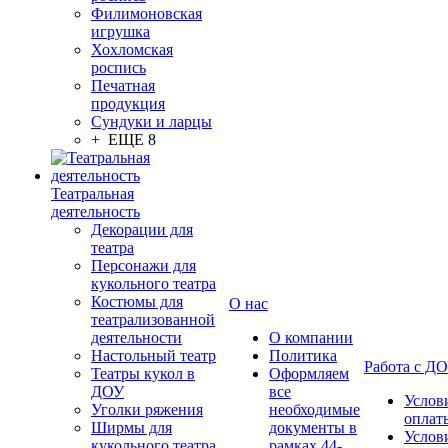
Филимоновская
игрушка
Хохломская
роспись
Печатная
продукция
Сундуки и ларцы
+ ЕЩЕ 8
Театральная
деятельность
Декорации для
театра
Персонажи для
кукольного театра
Костюмы для
О нас
театрализованной
деятельности
О компании
Настольный театр
Политика
Работа с Д
Театры кукол в
Оформляем
ДОУ
все
Услов
Уголки ряжения
необходимые
оплат
Ширмы для
документы в
Услов
кукольного театра
рамках 44-