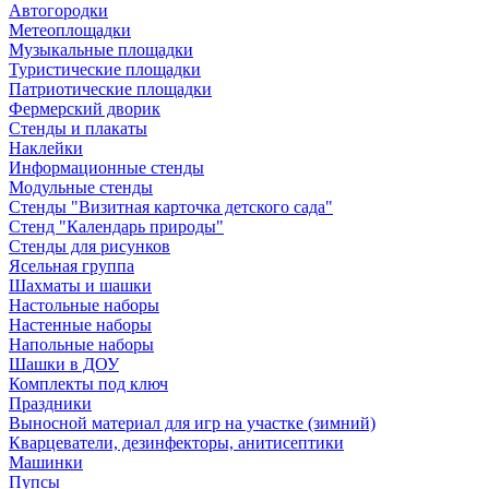
Автогородки
Метеоплощадки
Музыкальные площадки
Туристические площадки
Патриотические площадки
Фермерский дворик
Стенды и плакаты
Наклейки
Информационные стенды
Модульные стенды
Стенды "Визитная карточка детского сада"
Стенд "Календарь природы"
Стенды для рисунков
Ясельная группа
Шахматы и шашки
Настольные наборы
Настенные наборы
Напольные наборы
Шашки в ДОУ
Комплекты под ключ
Праздники
Выносной материал для игр на участке (зимний)
Кварцеватели, дезинфекторы, анитисептики
Машинки
Пупсы