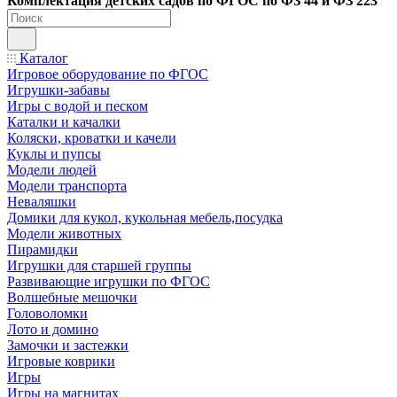
Ко
мплектация детских садов по ФГОC по ФЗ 44 и ФЗ 223
Каталог
Игровое оборудование по ФГОС
Игрушки-забавы
Игры с водой и песком
Каталки и качалки
Коляски, кроватки и качели
Куклы и пупсы
Модели людей
Модели транспорта
Неваляшки
Домики для кукол, кукольная мебель,посудка
Модели животных
Пирамидки
Игрушки для старшей группы
Развивающие игрушки по ФГОС
Волшебные мешочки
Головоломки
Лото и домино
Замочки и застежки
Игровые коврики
Игры
Игры на магнитах