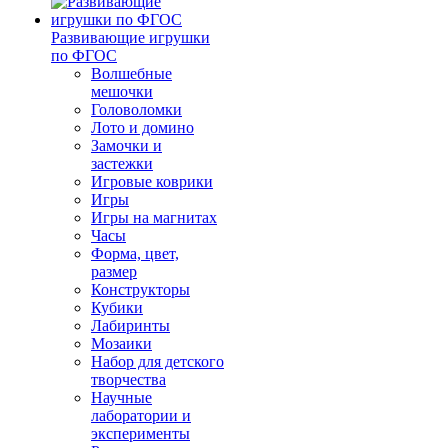
Развивающие игрушки
по ФГОС
Волшебные
мешочки
Головоломки
Лото и домино
Замочки и
застежки
Игровые коврики
Игры
Игры на магнитах
Часы
Форма, цвет,
размер
Конструкторы
Кубики
Лабиринты
Мозаики
Набор для детского
творчества
Научные
лаборатории и
эксперименты