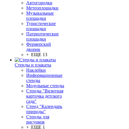
Автогородки
Метеоплощадки
Музыкальные
площадки
Туристические
площадки
Патриотические
площадки
Фермерский
дворик
+ ЕЩЕ 13
Стенды и плакаты
Наклейки
Информационные
стенды
Модульные стенды
Стенды "Визитная
карточка детского
сада"
Стенд "Календарь
природы"
Стенды для
рисунков
+ ЕЩЕ 1