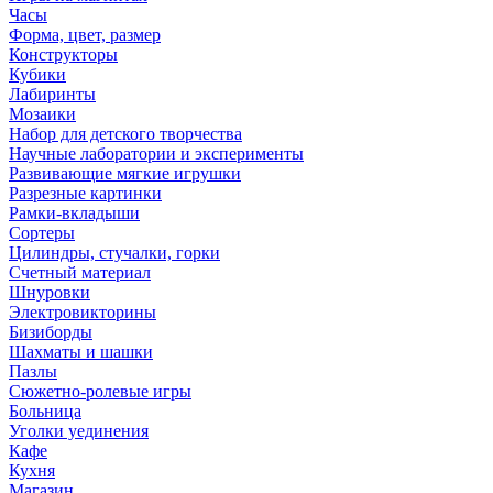
Часы
Форма, цвет, размер
Конструкторы
Кубики
Лабиринты
Мозаики
Набор для детского творчества
Научные лаборатории и эксперименты
Развивающие мягкие игрушки
Разрезные картинки
Рамки-вкладыши
Сортеры
Цилиндры, стучалки, горки
Счетный материал
Шнуровки
Электровикторины
Бизиборды
Шахматы и шашки
Пазлы
Сюжетно-ролевые игры
Больница
Уголки уединения
Кафе
Кухня
Магазин