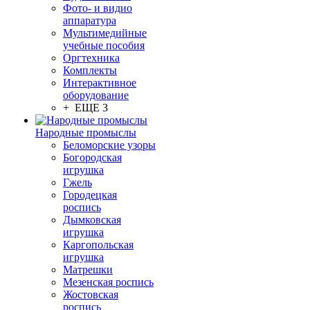
Фото- и видио
аппаратура
Мультимедийные
учебные пособия
Оргтехника
Комплекты
Интерактивное
оборудование
+ ЕЩЕ 3
Народные промыслы
Беломорские узоры
Богородская
игрушка
Гжель
Городецкая
роспись
Дымковская
игрушка
Каргопольская
игрушка
Матрешки
Мезенская роспись
Жостовская
роспись