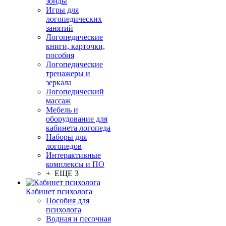
зонды
Игры для
логопедических
занятий
Логопедические
книги, карточки,
пособия
Логопедические
тренажеры и
зеркала
Логопедический
массаж
Мебель и
оборудование для
кабинета логопеда
Наборы для
логопедов
Интерактивные
комплексы и ПО
+ ЕЩЕ 3
Кабинет психолога
Пособия для
психолога
Водная и песочная