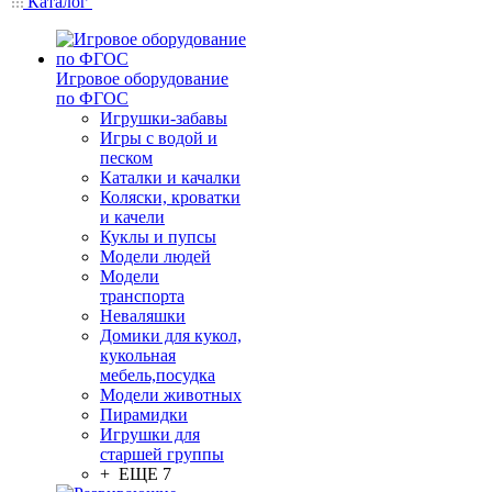
Каталог
Игровое оборудование
по ФГОС
Игрушки-забавы
Игры с водой и
песком
Каталки и качалки
Коляски, кроватки
и качели
Куклы и пупсы
Модели людей
Модели
транспорта
Неваляшки
Домики для кукол,
кукольная
мебель,посудка
Модели животных
Пирамидки
Игрушки для
старшей группы
+ ЕЩЕ 7