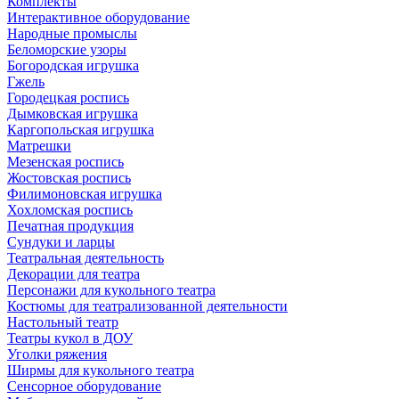
Комплекты
Интерактивное оборудование
Народные промыслы
Беломорские узоры
Богородская игрушка
Гжель
Городецкая роспись
Дымковская игрушка
Каргопольская игрушка
Матрешки
Мезенская роспись
Жостовская роспись
Филимоновская игрушка
Хохломская роспись
Печатная продукция
Сундуки и ларцы
Театральная деятельность
Декорации для театра
Персонажи для кукольного театра
Костюмы для театрализованной деятельности
Настольный театр
Театры кукол в ДОУ
Уголки ряжения
Ширмы для кукольного театра
Сенсорное оборудование