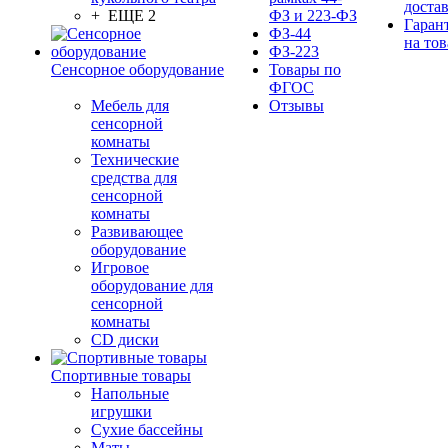
доста
+ ЕЩЕ 2
ФЗ и 223-ФЗ
Гаран
ФЗ-44
на тов
ФЗ-223
Сенсорное оборудование
Товары по
ФГОС
Мебель для
Отзывы
сенсорной
комнаты
Технические
средства для
сенсорной
комнаты
Развивающее
оборудование
Игровое
оборудование для
сенсорной
комнаты
CD диски
Спортивные товары
Напольные
игрушки
Сухие бассейны
Маты