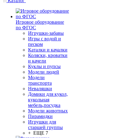
Каталог
Игровое оборудование
по ФГОС
Игрушки-забавы
Игры с водой и
песком
Каталки и качалки
Коляски, кроватки
и качели
Куклы и пупсы
Модели людей
Модели
транспорта
Неваляшки
Домики для кукол,
кукольная
мебель,посудка
Модели животных
Пирамидки
Игрушки для
старшей группы
+ ЕЩЕ 7