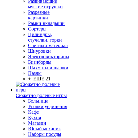
Развивающие
мягкие игрушки
Разрезные
картинки
Рамки-вкладыши
Сортеры
Цилиндры,
стучалки, горки
Счетный материал
Шнуровки
Электровикторины
Бизиборды
Шахматы и шашки
Пазлы
+ ЕЩЕ 21
Сюжетно-ролевые игры
Больница
Уголки уединения
Кафе
Кухня
Магазин
Юный механик
Наборы посуды