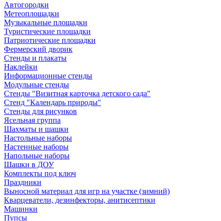
Автогородки
Метеоплощадки
Музыкальные площадки
Туристические площадки
Патриотические площадки
Фермерский дворик
Стенды и плакаты
Наклейки
Информационные стенды
Модульные стенды
Стенды "Визитная карточка детского сада"
Стенд "Календарь природы"
Стенды для рисунков
Ясельная группа
Шахматы и шашки
Настольные наборы
Настенные наборы
Напольные наборы
Шашки в ДОУ
Комплекты под ключ
Праздники
Выносной материал для игр на участке (зимний)
Кварцеватели, дезинфекторы, анитисептики
Машинки
Пупсы