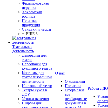
Филимоновская
игрушка
Хохломская
роспись
Печатная
продукция
Сундуки и ларцы
+ ЕЩЕ 8
Театральная
деятельность
Декорации для
театра
Персонажи для
кукольного театра
Костюмы для
О нас
театрализованной
деятельности
О компании
Настольный театр
Политика
Работа с Д
Театры кукол в
Оформляем
ДОУ
все
Услов
Уголки ряжения
необходимые
оплат
Ширмы для
документы в
Услов
кукольного театра
рамках 44-