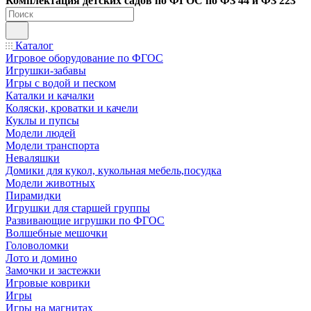
Ко
мплектация детских садов по ФГОC по ФЗ 44 и ФЗ 223
Каталог
Игровое оборудование по ФГОС
Игрушки-забавы
Игры с водой и песком
Каталки и качалки
Коляски, кроватки и качели
Куклы и пупсы
Модели людей
Модели транспорта
Неваляшки
Домики для кукол, кукольная мебель,посудка
Модели животных
Пирамидки
Игрушки для старшей группы
Развивающие игрушки по ФГОС
Волшебные мешочки
Головоломки
Лото и домино
Замочки и застежки
Игровые коврики
Игры
Игры на магнитах