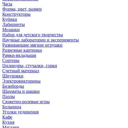
Часы
Форма, цвет, размер
Конструкторы
Кубики
Лабиринты
Мозаики
Набор для детского творчества
Научные лаборатории и эксперименты
Развивающие мягкие игрушки
Разрезные картинки
Рамки-вкладыши
Сортеры
Цилиндры, стучалки, горки
Счетный материал
Шнуровки
Электровикторины
Бизиборды
Шахматы и шашки
Пазлы
Сюжетно-ролевые игры
Больница
Уголки уединения
Кафе
Кухня
Магазин