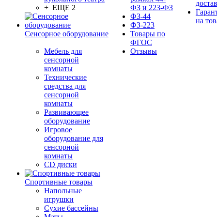
доста
+ ЕЩЕ 2
ФЗ и 223-ФЗ
Гаран
ФЗ-44
на тов
ФЗ-223
Сенсорное оборудование
Товары по
ФГОС
Мебель для
Отзывы
сенсорной
комнаты
Технические
средства для
сенсорной
комнаты
Развивающее
оборудование
Игровое
оборудование для
сенсорной
комнаты
CD диски
Спортивные товары
Напольные
игрушки
Сухие бассейны
Маты