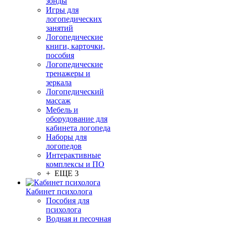
зонды
Игры для
логопедических
занятий
Логопедические
книги, карточки,
пособия
Логопедические
тренажеры и
зеркала
Логопедический
массаж
Мебель и
оборудование для
кабинета логопеда
Наборы для
логопедов
Интерактивные
комплексы и ПО
+ ЕЩЕ 3
Кабинет психолога
Пособия для
психолога
Водная и песочная