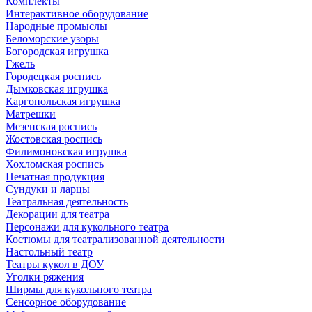
Комплекты
Интерактивное оборудование
Народные промыслы
Беломорские узоры
Богородская игрушка
Гжель
Городецкая роспись
Дымковская игрушка
Каргопольская игрушка
Матрешки
Мезенская роспись
Жостовская роспись
Филимоновская игрушка
Хохломская роспись
Печатная продукция
Сундуки и ларцы
Театральная деятельность
Декорации для театра
Персонажи для кукольного театра
Костюмы для театрализованной деятельности
Настольный театр
Театры кукол в ДОУ
Уголки ряжения
Ширмы для кукольного театра
Сенсорное оборудование