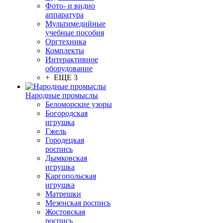
Фото- и видио
аппаратура
Мультимедийные
учебные пособия
Оргтехника
Комплекты
Интерактивное
оборудование
+ ЕЩЕ 3
Народные промыслы
Беломорские узоры
Богородская
игрушка
Гжель
Городецкая
роспись
Дымковская
игрушка
Каргопольская
игрушка
Матрешки
Мезенская роспись
Жостовская
роспись