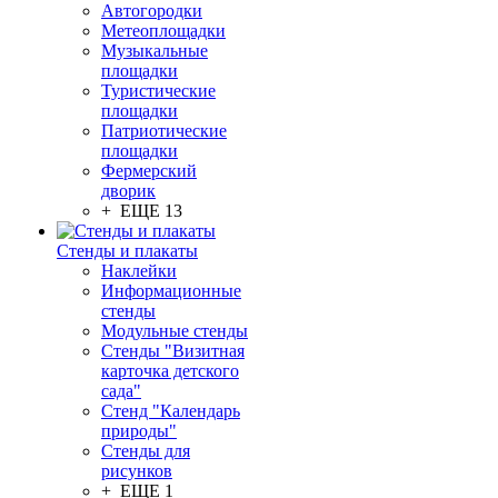
Автогородки
Метеоплощадки
Музыкальные
площадки
Туристические
площадки
Патриотические
площадки
Фермерский
дворик
+ ЕЩЕ 13
Стенды и плакаты
Наклейки
Информационные
стенды
Модульные стенды
Стенды "Визитная
карточка детского
сада"
Стенд "Календарь
природы"
Стенды для
рисунков
+ ЕЩЕ 1