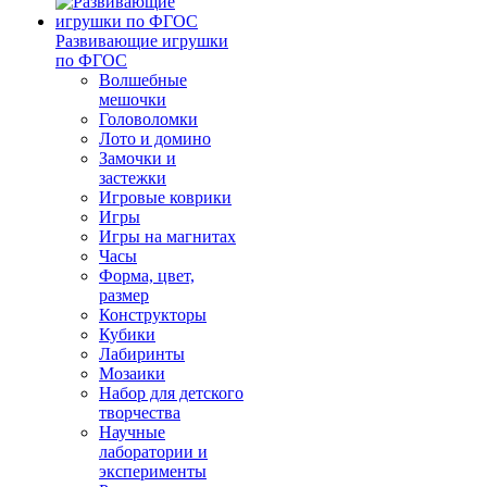
Развивающие игрушки
по ФГОС
Волшебные
мешочки
Головоломки
Лото и домино
Замочки и
застежки
Игровые коврики
Игры
Игры на магнитах
Часы
Форма, цвет,
размер
Конструкторы
Кубики
Лабиринты
Мозаики
Набор для детского
творчества
Научные
лаборатории и
эксперименты