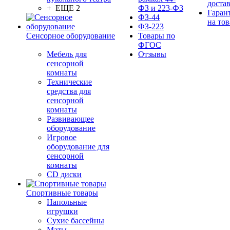
доста
+ ЕЩЕ 2
ФЗ и 223-ФЗ
Гаран
ФЗ-44
на тов
ФЗ-223
Сенсорное оборудование
Товары по
ФГОС
Мебель для
Отзывы
сенсорной
комнаты
Технические
средства для
сенсорной
комнаты
Развивающее
оборудование
Игровое
оборудование для
сенсорной
комнаты
CD диски
Спортивные товары
Напольные
игрушки
Сухие бассейны
Маты