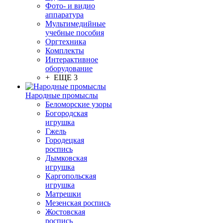
Фото- и видио
аппаратура
Мультимедийные
учебные пособия
Оргтехника
Комплекты
Интерактивное
оборудование
+ ЕЩЕ 3
Народные промыслы
Беломорские узоры
Богородская
игрушка
Гжель
Городецкая
роспись
Дымковская
игрушка
Каргопольская
игрушка
Матрешки
Мезенская роспись
Жостовская
роспись