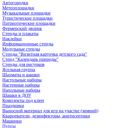
Автогородки
Метеоплощадки
Музыкальные площадки
Туристические площадки
Патриотические площадки
Фермерский дворик
Стенды и плакаты
Наклейки
Информационные стенды
Модульные стенды
Стенды "Визитная карточка детского сада"
Стенд "Календарь природы"
Стенды для рисунков
Ясельная группа
Шахматы и шашки
Настольные наборы
Настенные наборы
Напольные наборы
Шашки в ДОУ
Комплекты под ключ
Праздники
Выносной материал для игр на участке (зимний)
Кварцеватели, дезинфекторы, анитисептики
Машинки
Пупсы