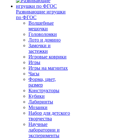
Развивающие игрушки
по ФГОС
Волшебные
мешочки
Головоломки
Лото и домино
Замочки и
застежки
Игровые коврики
Игры
Игры на магнитах
Часы
Форма, цвет,
размер
Конструкторы
Кубики
Лабиринты
Мозаики
Набор для детского
творчества
Научные
лаборатории и
эксперименты