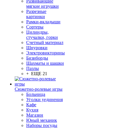
Развивающие
мягкие игрушки
Разрезные
картинки
Рамки-вкладыши
Сортеры
Цилиндры,
стучалки, горки
Счетный материал
Шнуровки
Электровикторины
Бизиборды
Шахматы и шашки
Пазлы
+ ЕЩЕ 21
Сюжетно-ролевые игры
Больница
Уголки уединения
Кафе
Кухня
Магазин
Юный механик
Наборы посуды