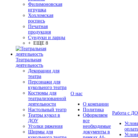
Филимоновская
игрушка
Хохломская
роспись
Печатная
продукция
Сундуки и ларцы
+ ЕЩЕ 8
Театральная
деятельность
Декорации для
театра
Персонажи для
кукольного театра
Костюмы для
О нас
театрализованной
деятельности
О компании
Настольный театр
Политика
Работа с Д
Театры кукол в
Оформляем
ДОУ
все
Услов
Уголки ряжения
необходимые
оплат
Ширмы для
документы в
Услов
кукольного театра
рамках 44-