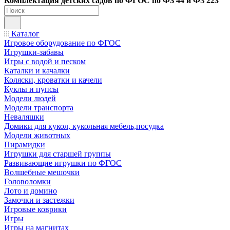
Ко
мплектация детских садов по ФГОC по ФЗ 44 и ФЗ 223
Каталог
Игровое оборудование по ФГОС
Игрушки-забавы
Игры с водой и песком
Каталки и качалки
Коляски, кроватки и качели
Куклы и пупсы
Модели людей
Модели транспорта
Неваляшки
Домики для кукол, кукольная мебель,посудка
Модели животных
Пирамидки
Игрушки для старшей группы
Развивающие игрушки по ФГОС
Волшебные мешочки
Головоломки
Лото и домино
Замочки и застежки
Игровые коврики
Игры
Игры на магнитах