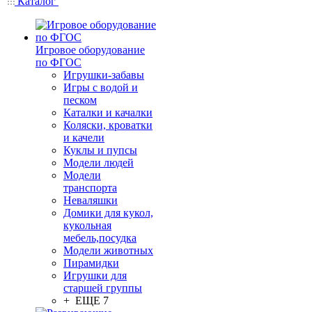
Каталог
Игровое оборудование
по ФГОС
Игрушки-забавы
Игры с водой и
песком
Каталки и качалки
Коляски, кроватки
и качели
Куклы и пупсы
Модели людей
Модели
транспорта
Неваляшки
Домики для кукол,
кукольная
мебель,посудка
Модели животных
Пирамидки
Игрушки для
старшей группы
+ ЕЩЕ 7