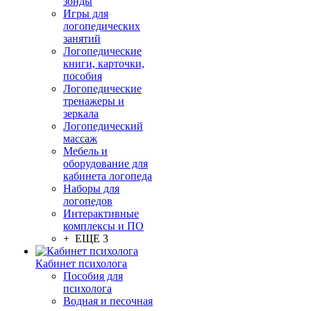
зонды
Игры для
логопедических
занятий
Логопедические
книги, карточки,
пособия
Логопедические
тренажеры и
зеркала
Логопедический
массаж
Мебель и
оборудование для
кабинета логопеда
Наборы для
логопедов
Интерактивные
комплексы и ПО
+ ЕЩЕ 3
Кабинет психолога
Пособия для
психолога
Водная и песочная