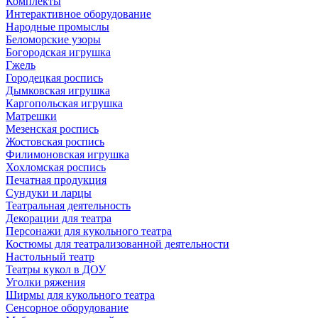
Комплекты
Интерактивное оборудование
Народные промыслы
Беломорские узоры
Богородская игрушка
Гжель
Городецкая роспись
Дымковская игрушка
Каргопольская игрушка
Матрешки
Мезенская роспись
Жостовская роспись
Филимоновская игрушка
Хохломская роспись
Печатная продукция
Сундуки и ларцы
Театральная деятельность
Декорации для театра
Персонажи для кукольного театра
Костюмы для театрализованной деятельности
Настольный театр
Театры кукол в ДОУ
Уголки ряжения
Ширмы для кукольного театра
Сенсорное оборудование