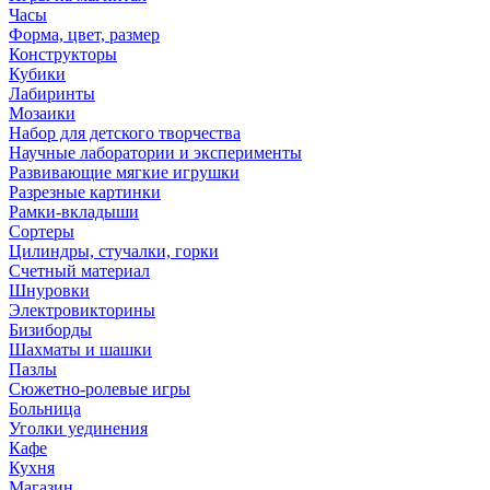
Часы
Форма, цвет, размер
Конструкторы
Кубики
Лабиринты
Мозаики
Набор для детского творчества
Научные лаборатории и эксперименты
Развивающие мягкие игрушки
Разрезные картинки
Рамки-вкладыши
Сортеры
Цилиндры, стучалки, горки
Счетный материал
Шнуровки
Электровикторины
Бизиборды
Шахматы и шашки
Пазлы
Сюжетно-ролевые игры
Больница
Уголки уединения
Кафе
Кухня
Магазин