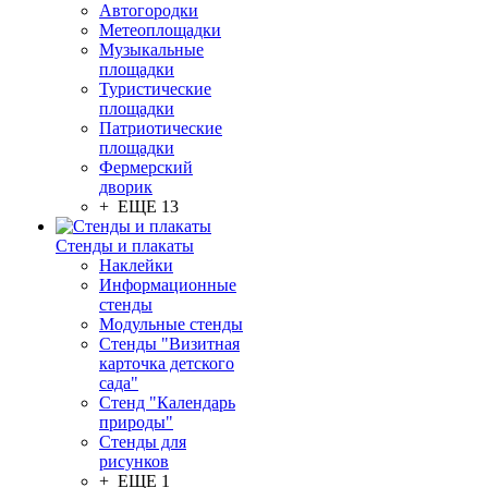
Автогородки
Метеоплощадки
Музыкальные
площадки
Туристические
площадки
Патриотические
площадки
Фермерский
дворик
+ ЕЩЕ 13
Стенды и плакаты
Наклейки
Информационные
стенды
Модульные стенды
Стенды "Визитная
карточка детского
сада"
Стенд "Календарь
природы"
Стенды для
рисунков
+ ЕЩЕ 1