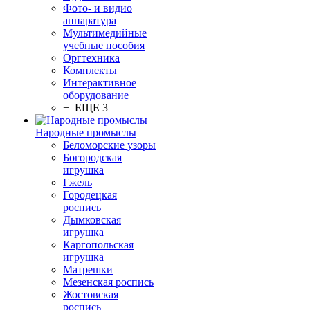
Фото- и видио
аппаратура
Мультимедийные
учебные пособия
Оргтехника
Комплекты
Интерактивное
оборудование
+ ЕЩЕ 3
Народные промыслы
Беломорские узоры
Богородская
игрушка
Гжель
Городецкая
роспись
Дымковская
игрушка
Каргопольская
игрушка
Матрешки
Мезенская роспись
Жостовская
роспись