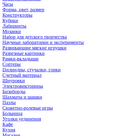
Часы
Форма, цвет, размер
Конструкторы
Кубики
Лабиринты
Мозаики
Набор для детского творчества
Научные лаборатории и эксперименты
Развивающие мягкие игрушки
Разрезные картинки
Рамки-вкладыши
Сортеры
Цилиндры, стучалки, горки
Счетный материал
Шнуровки
Электровикторины
Бизиборды
Шахматы и шашки
Пазлы
Сюжетно-ролевые игры
Больница
Уголки уединения
Кафе
Кухня
Магазин