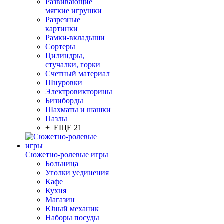
Развивающие
мягкие игрушки
Разрезные
картинки
Рамки-вкладыши
Сортеры
Цилиндры,
стучалки, горки
Счетный материал
Шнуровки
Электровикторины
Бизиборды
Шахматы и шашки
Пазлы
+ ЕЩЕ 21
Сюжетно-ролевые игры
Больница
Уголки уединения
Кафе
Кухня
Магазин
Юный механик
Наборы посуды