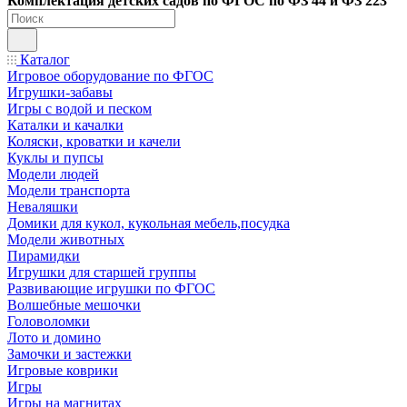
Ко
мплектация детских садов по ФГОC по ФЗ 44 и ФЗ 223
Каталог
Игровое оборудование по ФГОС
Игрушки-забавы
Игры с водой и песком
Каталки и качалки
Коляски, кроватки и качели
Куклы и пупсы
Модели людей
Модели транспорта
Неваляшки
Домики для кукол, кукольная мебель,посудка
Модели животных
Пирамидки
Игрушки для старшей группы
Развивающие игрушки по ФГОС
Волшебные мешочки
Головоломки
Лото и домино
Замочки и застежки
Игровые коврики
Игры
Игры на магнитах