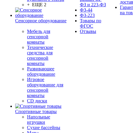
доста
+ ЕЩЕ 2
ФЗ и 223-ФЗ
Гаран
ФЗ-44
на тов
ФЗ-223
Сенсорное оборудование
Товары по
ФГОС
Мебель для
Отзывы
сенсорной
комнаты
Технические
средства для
сенсорной
комнаты
Развивающее
оборудование
Игровое
оборудование для
сенсорной
комнаты
CD диски
Спортивные товары
Напольные
игрушки
Сухие бассейны
Маты