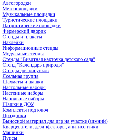
Автогородки
Метеоплощадки
Музыкальные площадки
Туристические площадки
Патриотические площадки
Фермерский дворик
Стенды и плакаты
Наклейки
Информационные стенды
Модульные стенды
Стенды "Визитная карточка детского сада"
Стенд "Календарь природы"
Стенды для рисунков
Ясельная группа
Шахматы и шашки
Настольные наборы
Настенные наборы
Напольные наборы
Шашки в ДОУ
Комплекты под ключ
Праздники
Выносной материал для игр на участке (зимний)
Кварцеватели, дезинфекторы, анитисептики
Машинки
Пупсы