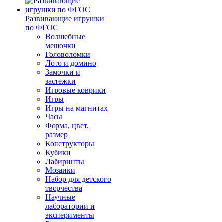
Развивающие игрушки
по ФГОС
Волшебные
мешочки
Головоломки
Лото и домино
Замочки и
застежки
Игровые коврики
Игры
Игры на магнитах
Часы
Форма, цвет,
размер
Конструкторы
Кубики
Лабиринты
Мозаики
Набор для детского
творчества
Научные
лаборатории и
эксперименты