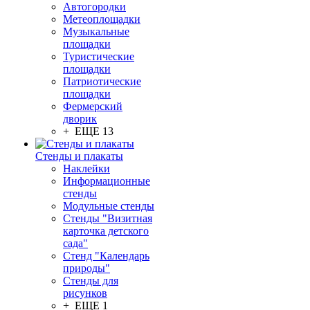
Автогородки
Метеоплощадки
Музыкальные
площадки
Туристические
площадки
Патриотические
площадки
Фермерский
дворик
+ ЕЩЕ 13
Стенды и плакаты
Наклейки
Информационные
стенды
Модульные стенды
Стенды "Визитная
карточка детского
сада"
Стенд "Календарь
природы"
Стенды для
рисунков
+ ЕЩЕ 1