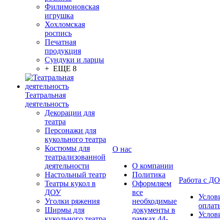
Филимоновская
игрушка
Хохломская
роспись
Печатная
продукция
Сундуки и ларцы
+ ЕЩЕ 8
Театральная
деятельность
Декорации для
театра
Персонажи для
кукольного театра
Костюмы для
О нас
театрализованной
деятельности
О компании
Настольный театр
Политика
Работа с Д
Театры кукол в
Оформляем
ДОУ
все
Услов
Уголки ряжения
необходимые
оплат
Ширмы для
документы в
Услов
кукольного театра
рамках 44-