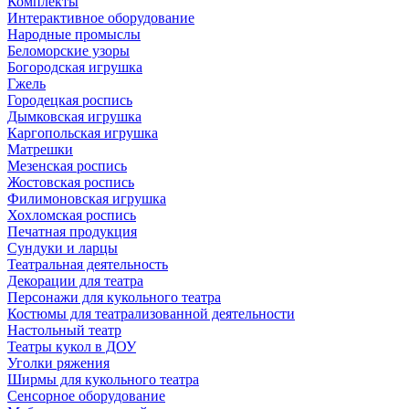
Комплекты
Интерактивное оборудование
Народные промыслы
Беломорские узоры
Богородская игрушка
Гжель
Городецкая роспись
Дымковская игрушка
Каргопольская игрушка
Матрешки
Мезенская роспись
Жостовская роспись
Филимоновская игрушка
Хохломская роспись
Печатная продукция
Сундуки и ларцы
Театральная деятельность
Декорации для театра
Персонажи для кукольного театра
Костюмы для театрализованной деятельности
Настольный театр
Театры кукол в ДОУ
Уголки ряжения
Ширмы для кукольного театра
Сенсорное оборудование