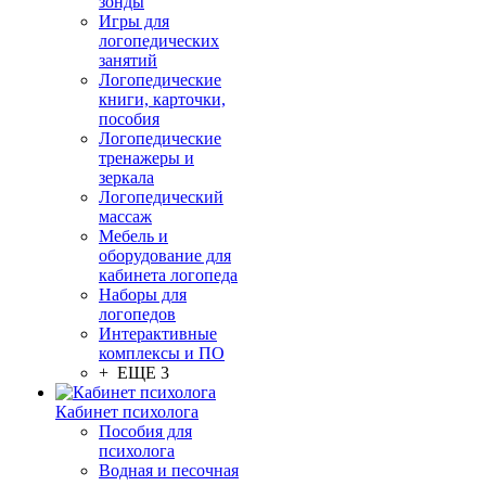
зонды
Игры для
логопедических
занятий
Логопедические
книги, карточки,
пособия
Логопедические
тренажеры и
зеркала
Логопедический
массаж
Мебель и
оборудование для
кабинета логопеда
Наборы для
логопедов
Интерактивные
комплексы и ПО
+ ЕЩЕ 3
Кабинет психолога
Пособия для
психолога
Водная и песочная