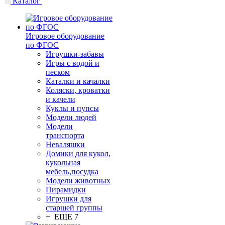
Каталог
Игровое оборудование
по ФГОС
Игрушки-забавы
Игры с водой и
песком
Каталки и качалки
Коляски, кроватки
и качели
Куклы и пупсы
Модели людей
Модели
транспорта
Неваляшки
Домики для кукол,
кукольная
мебель,посудка
Модели животных
Пирамидки
Игрушки для
старшей группы
+ ЕЩЕ 7