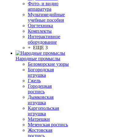
Фото- и видио
аппаратура
Мультимедийные
учебные пособия
Оргтехника
Комплекты
Интерактивное
оборудование
+ ЕЩЕ 3
Народные промыслы
Беломорские узоры
Богородская
игрушка
Гжель
Городецкая
роспись
Дымковская
игрушка
Каргопольская
игрушка
Матрешки
Мезенская роспись
Жостовская
роспись