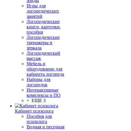
зонды
Игры для
логопедических
занятий
Логопедические
книги, карточки,
пособия
Логопедические
тренажеры и
зеркала
Логопедический
массаж
Мебель и
оборудование для
кабинета логопеда
Наборы для
логопедов
Интерактивные
комплексы и ПО
+ ЕЩЕ 3
Кабинет психолога
Пособия для
психолога
Водная и песочная