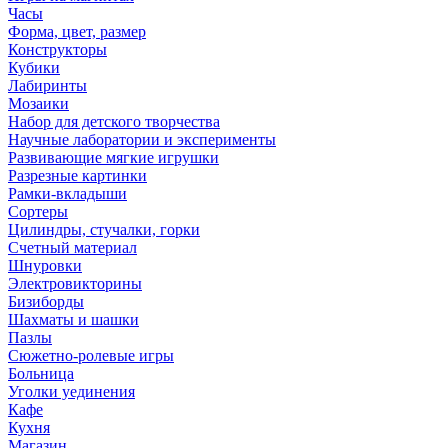
Часы
Форма, цвет, размер
Конструкторы
Кубики
Лабиринты
Мозаики
Набор для детского творчества
Научные лаборатории и эксперименты
Развивающие мягкие игрушки
Разрезные картинки
Рамки-вкладыши
Сортеры
Цилиндры, стучалки, горки
Счетный материал
Шнуровки
Электровикторины
Бизиборды
Шахматы и шашки
Пазлы
Сюжетно-ролевые игры
Больница
Уголки уединения
Кафе
Кухня
Магазин