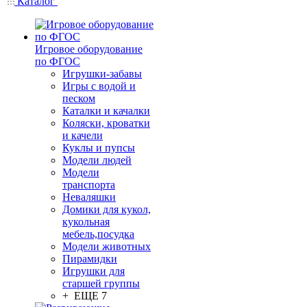
Каталог
Игровое оборудование
по ФГОС
Игрушки-забавы
Игры с водой и
песком
Каталки и качалки
Коляски, кроватки
и качели
Куклы и пупсы
Модели людей
Модели
транспорта
Неваляшки
Домики для кукол,
кукольная
мебель,посудка
Модели животных
Пирамидки
Игрушки для
старшей группы
+ ЕЩЕ 7