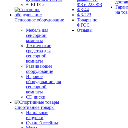
доста
+ ЕЩЕ 2
ФЗ и 223-ФЗ
Гаран
ФЗ-44
на тов
ФЗ-223
Сенсорное оборудование
Товары по
ФГОС
Мебель для
Отзывы
сенсорной
комнаты
Технические
средства для
сенсорной
комнаты
Развивающее
оборудование
Игровое
оборудование для
сенсорной
комнаты
CD диски
Спортивные товары
Напольные
игрушки
Сухие бассейны
Маты