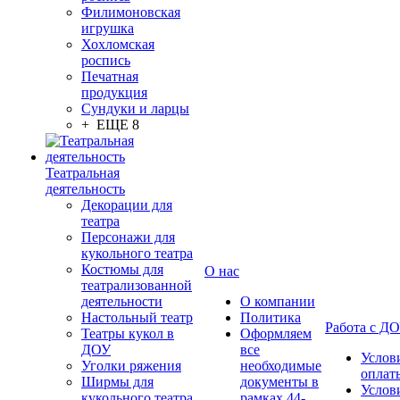
Филимоновская
игрушка
Хохломская
роспись
Печатная
продукция
Сундуки и ларцы
+ ЕЩЕ 8
Театральная
деятельность
Декорации для
театра
Персонажи для
кукольного театра
Костюмы для
О нас
театрализованной
деятельности
О компании
Настольный театр
Политика
Работа с Д
Театры кукол в
Оформляем
ДОУ
все
Услов
Уголки ряжения
необходимые
оплат
Ширмы для
документы в
Услов
кукольного театра
рамках 44-