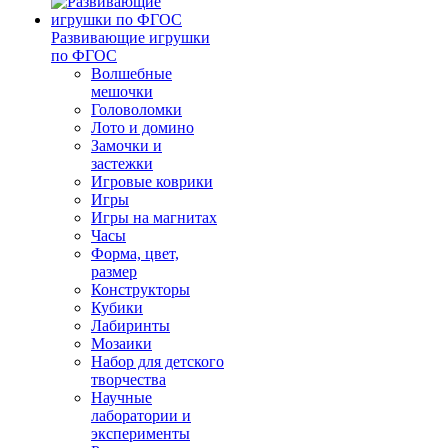
Развивающие игрушки
по ФГОС
Волшебные
мешочки
Головоломки
Лото и домино
Замочки и
застежки
Игровые коврики
Игры
Игры на магнитах
Часы
Форма, цвет,
размер
Конструкторы
Кубики
Лабиринты
Мозаики
Набор для детского
творчества
Научные
лаборатории и
эксперименты