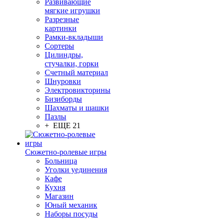
Развивающие
мягкие игрушки
Разрезные
картинки
Рамки-вкладыши
Сортеры
Цилиндры,
стучалки, горки
Счетный материал
Шнуровки
Электровикторины
Бизиборды
Шахматы и шашки
Пазлы
+ ЕЩЕ 21
Сюжетно-ролевые игры
Больница
Уголки уединения
Кафе
Кухня
Магазин
Юный механик
Наборы посуды