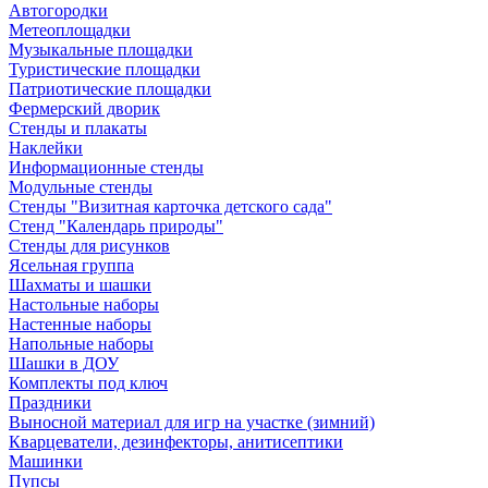
Автогородки
Метеоплощадки
Музыкальные площадки
Туристические площадки
Патриотические площадки
Фермерский дворик
Стенды и плакаты
Наклейки
Информационные стенды
Модульные стенды
Стенды "Визитная карточка детского сада"
Стенд "Календарь природы"
Стенды для рисунков
Ясельная группа
Шахматы и шашки
Настольные наборы
Настенные наборы
Напольные наборы
Шашки в ДОУ
Комплекты под ключ
Праздники
Выносной материал для игр на участке (зимний)
Кварцеватели, дезинфекторы, анитисептики
Машинки
Пупсы