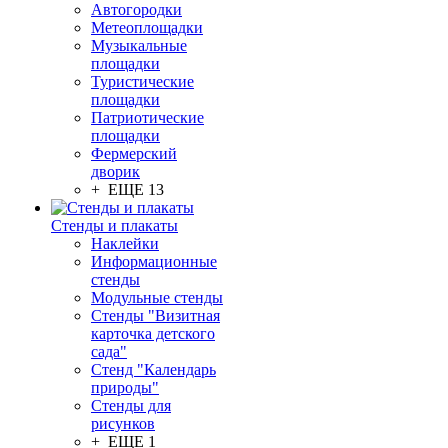
Автогородки
Метеоплощадки
Музыкальные
площадки
Туристические
площадки
Патриотические
площадки
Фермерский
дворик
+ ЕЩЕ 13
Стенды и плакаты
Наклейки
Информационные
стенды
Модульные стенды
Стенды "Визитная
карточка детского
сада"
Стенд "Календарь
природы"
Стенды для
рисунков
+ ЕЩЕ 1