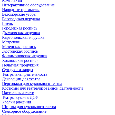
Комплекты
Интерактивное оборудование
Народные промыслы
Беломорские узоры
Богородская игрушка
Гжель
Городецкая роспись
Дымковская игрушка
Каргопольская игрушка
Матрешки
Мезенская роспись
Жостовская роспись
Филимоновская игрушка
Хохломская роспись
Печатная продукция
Сундуки и ларцы
Театральная деятельность
Декорации для театра
Персонажи для кукольного театра
Костюмы для театрализованной деятельности
Настольный театр
Театры кукол в ДОУ
Уголки ряжения
Ширмы для кукольного театра
Сенсорное оборудование