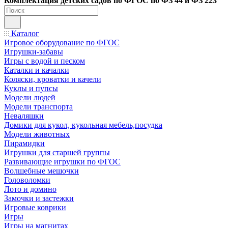
Ко
мплектация детских садов по ФГОC по ФЗ 44 и ФЗ 223
Каталог
Игровое оборудование по ФГОС
Игрушки-забавы
Игры с водой и песком
Каталки и качалки
Коляски, кроватки и качели
Куклы и пупсы
Модели людей
Модели транспорта
Неваляшки
Домики для кукол, кукольная мебель,посудка
Модели животных
Пирамидки
Игрушки для старшей группы
Развивающие игрушки по ФГОС
Волшебные мешочки
Головоломки
Лото и домино
Замочки и застежки
Игровые коврики
Игры
Игры на магнитах