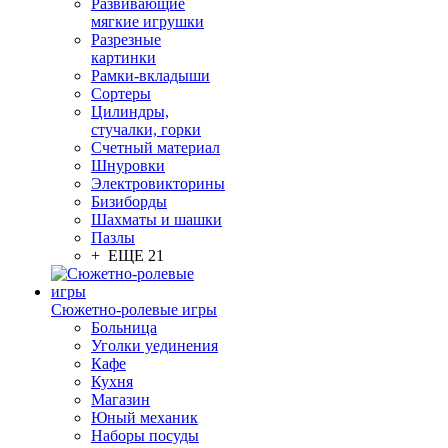
Развивающие
мягкие игрушки
Разрезные
картинки
Рамки-вкладыши
Сортеры
Цилиндры,
стучалки, горки
Счетный материал
Шнуровки
Электровикторины
Бизиборды
Шахматы и шашки
Пазлы
+ ЕЩЕ 21
Сюжетно-ролевые игры
Больница
Уголки уединения
Кафе
Кухня
Магазин
Юный механик
Наборы посуды