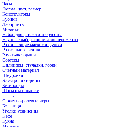
Часы
Форма, цвет, размер
Конструкторы
Кубики
Лабиринты
Мозаики
Набор для детского творчества
Научные лаборатории и эксперименты
Развивающие мягкие игрушки
Разрезные картинки
Рамки-вкладыши
Сортеры
Цилиндры, стучалки, горки
Счетный материал
Шнуровки
Электровикторины
Бизиборды
Шахматы и шашки
Пазлы
Сюжетно-ролевые игры
Больница
Уголки уединения
Кафе
Кухня
Магазин