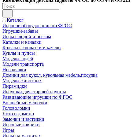
Ко
мплектация детских садов по ФГОC по ФЗ 44 и ФЗ 223
Каталог
Игровое оборудование по ФГОС
Игрушки-забавы
Игры с водой и песком
Каталки и качалки
Коляски, кроватки и качели
Куклы и пупсы
Модели людей
Модели транспорта
Неваляшки
Домики для кукол, кукольная мебель,посудка
Модели животных
Пирамидки
Игрушки для старшей группы
Развивающие игрушки по ФГОС
Волшебные мешочки
Головоломки
Лото и домино
Замочки и застежки
Игровые коврики
Игры
Игры на магнитах