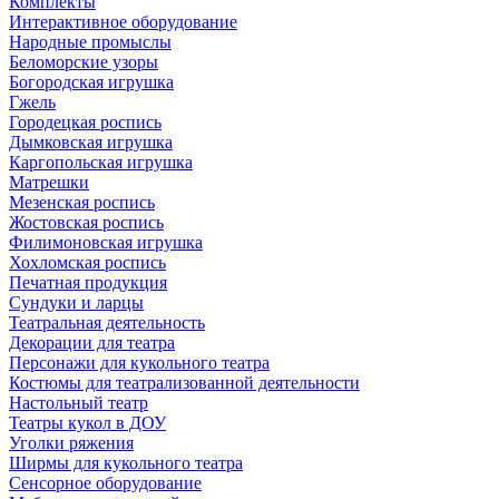
Комплекты
Интерактивное оборудование
Народные промыслы
Беломорские узоры
Богородская игрушка
Гжель
Городецкая роспись
Дымковская игрушка
Каргопольская игрушка
Матрешки
Мезенская роспись
Жостовская роспись
Филимоновская игрушка
Хохломская роспись
Печатная продукция
Сундуки и ларцы
Театральная деятельность
Декорации для театра
Персонажи для кукольного театра
Костюмы для театрализованной деятельности
Настольный театр
Театры кукол в ДОУ
Уголки ряжения
Ширмы для кукольного театра
Сенсорное оборудование