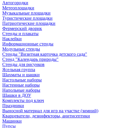
Автогородки
Метеоплощадки
Музыкальные площадки
Туристические площадки
Патриотические площадки
Фермерский дворик
Стенды и плакаты
Наклейки
Информационные стенды
Модульные стенды
Стенды "Визитная карточка детского сада"
Стенд "Календарь природы"
Стенды для рисунков
Ясельная группа
Шахматы и шашки
Настольные наборы
Настенные наборы
Напольные наборы
Шашки в ДОУ
Комплекты под ключ
Праздники
Выносной материал для игр на участке (зимний)
Кварцеватели, дезинфекторы, анитисептики
Машинки
Пупсы