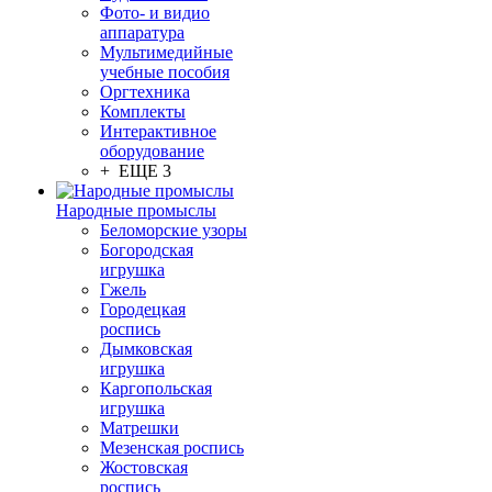
Фото- и видио
аппаратура
Мультимедийные
учебные пособия
Оргтехника
Комплекты
Интерактивное
оборудование
+ ЕЩЕ 3
Народные промыслы
Беломорские узоры
Богородская
игрушка
Гжель
Городецкая
роспись
Дымковская
игрушка
Каргопольская
игрушка
Матрешки
Мезенская роспись
Жостовская
роспись