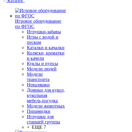
Каталог
Игровое оборудование
по ФГОС
Игрушки-забавы
Игры с водой и
песком
Каталки и качалки
Коляски, кроватки
и качели
Куклы и пупсы
Модели людей
Модели
транспорта
Неваляшки
Домики для кукол,
кукольная
мебель,посудка
Модели животных
Пирамидки
Игрушки для
старшей группы
+ ЕЩЕ 7