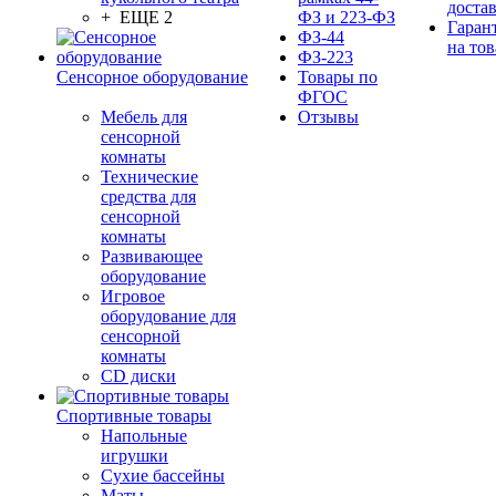
доста
+ ЕЩЕ 2
ФЗ и 223-ФЗ
Гаран
ФЗ-44
на тов
ФЗ-223
Сенсорное оборудование
Товары по
ФГОС
Мебель для
Отзывы
сенсорной
комнаты
Технические
средства для
сенсорной
комнаты
Развивающее
оборудование
Игровое
оборудование для
сенсорной
комнаты
CD диски
Спортивные товары
Напольные
игрушки
Сухие бассейны
Маты