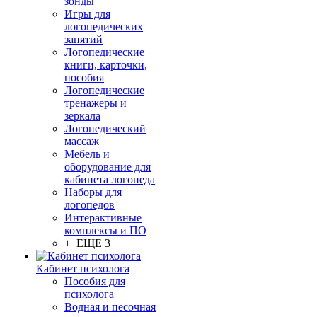
зонды
Игры для
логопедических
занятий
Логопедические
книги, карточки,
пособия
Логопедические
тренажеры и
зеркала
Логопедический
массаж
Мебель и
оборудование для
кабинета логопеда
Наборы для
логопедов
Интерактивные
комплексы и ПО
+ ЕЩЕ 3
Кабинет психолога
Пособия для
психолога
Водная и песочная