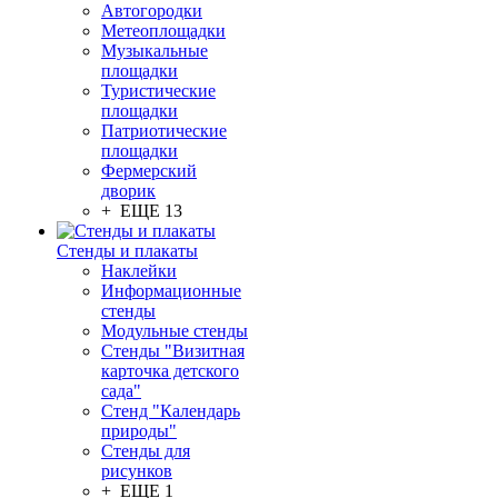
Автогородки
Метеоплощадки
Музыкальные
площадки
Туристические
площадки
Патриотические
площадки
Фермерский
дворик
+ ЕЩЕ 13
Стенды и плакаты
Наклейки
Информационные
стенды
Модульные стенды
Стенды "Визитная
карточка детского
сада"
Стенд "Календарь
природы"
Стенды для
рисунков
+ ЕЩЕ 1