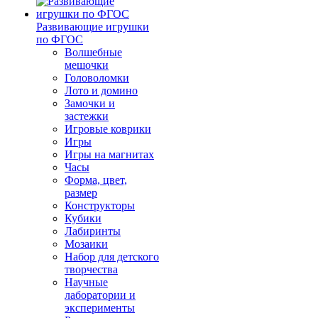
Развивающие игрушки
по ФГОС
Волшебные
мешочки
Головоломки
Лото и домино
Замочки и
застежки
Игровые коврики
Игры
Игры на магнитах
Часы
Форма, цвет,
размер
Конструкторы
Кубики
Лабиринты
Мозаики
Набор для детского
творчества
Научные
лаборатории и
эксперименты