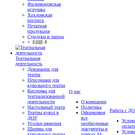
Филимоновская
игрушка
Хохломская
роспись
Печатная
продукция
Сундуки и ларцы
+ ЕЩЕ 8
Театральная
деятельность
Декорации для
театра
Персонажи для
кукольного театра
Костюмы для
О нас
театрализованной
деятельности
О компании
Настольный театр
Политика
Работа с Д
Театры кукол в
Оформляем
ДОУ
все
Услов
Уголки ряжения
необходимые
оплат
Ширмы для
документы в
Услов
кукольного театра
рамках 44-