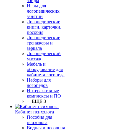
зонды
Игры для
логопедических
занятий
Логопедические
книги, карточки,
пособия
Логопедические
тренажеры и
зеркала
Логопедический
массаж
Мебель и
оборудование для
кабинета логопеда
Наборы для
логопедов
Интерактивные
комплексы и ПО
+ ЕЩЕ 3
Кабинет психолога
Пособия для
психолога
Водная и песочная