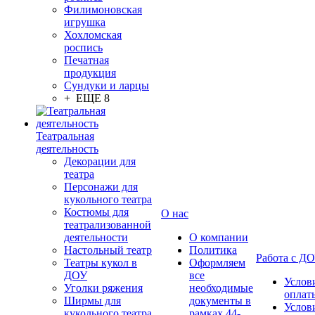
Филимоновская
игрушка
Хохломская
роспись
Печатная
продукция
Сундуки и ларцы
+ ЕЩЕ 8
Театральная
деятельность
Декорации для
театра
Персонажи для
кукольного театра
Костюмы для
О нас
театрализованной
деятельности
О компании
Настольный театр
Политика
Работа с Д
Театры кукол в
Оформляем
ДОУ
все
Услов
Уголки ряжения
необходимые
оплат
Ширмы для
документы в
Услов
кукольного театра
рамках 44-