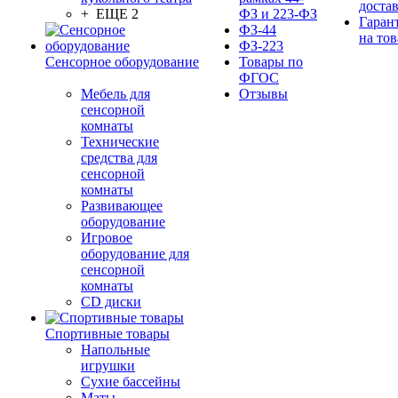
доста
+ ЕЩЕ 2
ФЗ и 223-ФЗ
Гаран
ФЗ-44
на тов
ФЗ-223
Сенсорное оборудование
Товары по
ФГОС
Мебель для
Отзывы
сенсорной
комнаты
Технические
средства для
сенсорной
комнаты
Развивающее
оборудование
Игровое
оборудование для
сенсорной
комнаты
CD диски
Спортивные товары
Напольные
игрушки
Сухие бассейны
Маты