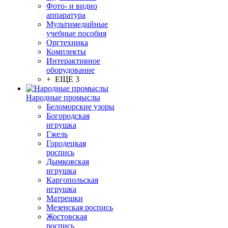
Фото- и видио
аппаратура
Мультимедийные
учебные пособия
Оргтехника
Комплекты
Интерактивное
оборудование
+ ЕЩЕ 3
Народные промыслы
Беломорские узоры
Богородская
игрушка
Гжель
Городецкая
роспись
Дымковская
игрушка
Каргопольская
игрушка
Матрешки
Мезенская роспись
Жостовская
роспись