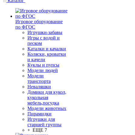
Каталог
Игровое оборудование
по ФГОС
Игрушки-забавы
Игры с водой и
песком
Каталки и качалки
Коляски, кроватки
и качели
Куклы и пупсы
Модели людей
Модели
транспорта
Неваляшки
Домики для кукол,
кукольная
мебель,посудка
Модели животных
Пирамидки
Игрушки для
старшей группы
+ ЕЩЕ 7