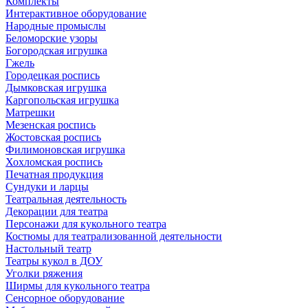
Комплекты
Интерактивное оборудование
Народные промыслы
Беломорские узоры
Богородская игрушка
Гжель
Городецкая роспись
Дымковская игрушка
Каргопольская игрушка
Матрешки
Мезенская роспись
Жостовская роспись
Филимоновская игрушка
Хохломская роспись
Печатная продукция
Сундуки и ларцы
Театральная деятельность
Декорации для театра
Персонажи для кукольного театра
Костюмы для театрализованной деятельности
Настольный театр
Театры кукол в ДОУ
Уголки ряжения
Ширмы для кукольного театра
Сенсорное оборудование