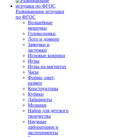
Развивающие игрушки
по ФГОС
Волшебные
мешочки
Головоломки
Лото и домино
Замочки и
застежки
Игровые коврики
Игры
Игры на магнитах
Часы
Форма, цвет,
размер
Конструкторы
Кубики
Лабиринты
Мозаики
Набор для детского
творчества
Научные
лаборатории и
эксперименты