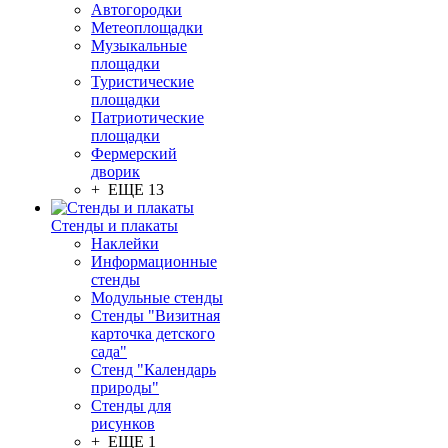
Автогородки
Метеоплощадки
Музыкальные
площадки
Туристические
площадки
Патриотические
площадки
Фермерский
дворик
+ ЕЩЕ 13
Стенды и плакаты
Наклейки
Информационные
стенды
Модульные стенды
Стенды "Визитная
карточка детского
сада"
Стенд "Календарь
природы"
Стенды для
рисунков
+ ЕЩЕ 1