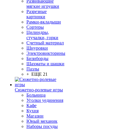
Развивающие
мягкие игрушки
Разрезные
картинки
Рамки-вкладыши
Сортеры
Цилиндры,
стучалки, горки
Счетный материал
Шнуровки
Электровикторины
Бизиборды
Шахматы и шашки
Пазлы
+ ЕЩЕ 21
Сюжетно-ролевые игры
Больница
Уголки уединения
Кафе
Кухня
Магазин
Юный механик
Наборы посуды