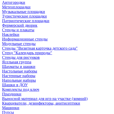
Автогородки
Метеоплощадки
Музыкальные площадки
Туристические площадки
Патриотические площадки
Фермерский дворик
Стенды и плакаты
Наклейки
Информационные стенды
Модульные стенды
Стенды "Визитная карточка детского сада"
Стенд "Календарь природы"
Стенды для рисунков
Ясельная группа
Шахматы и шашки
Настольные наборы
Настенные наборы
Напольные наборы
Шашки в ДОУ
Комплекты под ключ
Праздники
Выносной материал для игр на участке (зимний)
Кварцеватели, дезинфекторы, анитисептики
Машинки
Пупсы