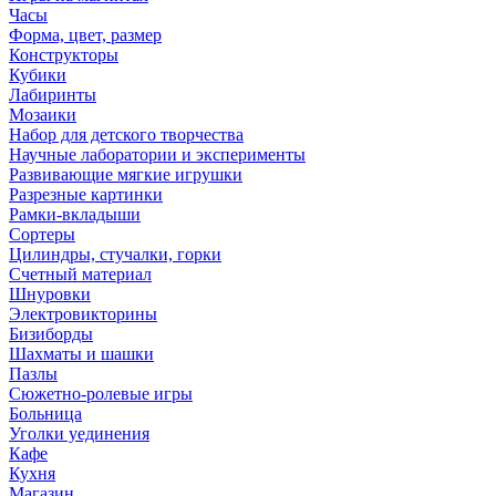
Часы
Форма, цвет, размер
Конструкторы
Кубики
Лабиринты
Мозаики
Набор для детского творчества
Научные лаборатории и эксперименты
Развивающие мягкие игрушки
Разрезные картинки
Рамки-вкладыши
Сортеры
Цилиндры, стучалки, горки
Счетный материал
Шнуровки
Электровикторины
Бизиборды
Шахматы и шашки
Пазлы
Сюжетно-ролевые игры
Больница
Уголки уединения
Кафе
Кухня
Магазин