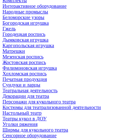
Комплекты
Интерактивное оборудование
Народные промыслы
Беломорские узоры
Богородская игрушка
Гжель
Городецкая роспись
Дымковская игрушка
Каргопольская игрушка
Матрешки
Мезенская роспись
Жостовская роспись
Филимоновская игрушка
Хохломская роспись
Печатная продукция
Сундуки и ларцы
Театральная деятельность
Декорации для театра
Персонажи для кукольного театра
Костюмы для театрализованной деятельности
Настольный театр
Театры кукол в ДОУ
Уголки ряжения
Ширмы для кукольного театра
Сенсорное оборудование