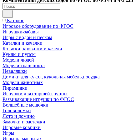
Ко
мплектация детских садов по ФГОC по ФЗ 44 и ФЗ 223
Каталог
Игровое оборудование по ФГОС
Игрушки-забавы
Игры с водой и песком
Каталки и качалки
Коляски, кроватки и качели
Куклы и пупсы
Модели людей
Модели транспорта
Неваляшки
Домики для кукол, кукольная мебель,посудка
Модели животных
Пирамидки
Игрушки для старшей группы
Развивающие игрушки по ФГОС
Волшебные мешочки
Головоломки
Лото и домино
Замочки и застежки
Игровые коврики
Игры
Игры на магнитах