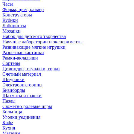
Часы
Форма, цвет, размер
Конструкторы
Кубики
Лабиринты
Мозаики
Набор для детского творчества
Научные лаборатории и эксперименты
Развивающие мягкие игрушки
Разрезные картинки
Рамки-вкладыши
Сортеры
Цилиндры, стучалки, горки
Счетный материал
Шнуровки
Электровикторины
Бизиборды
Шахматы и шашки
Пазлы
Сюжетно-ролевые игры
Больница
Уголки уединения
Кафе
Кухня
Магазин