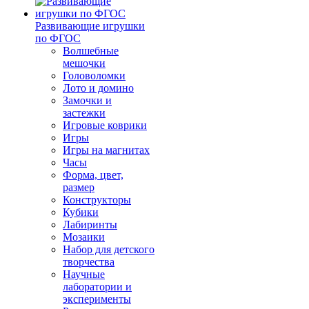
Развивающие игрушки
по ФГОС
Волшебные
мешочки
Головоломки
Лото и домино
Замочки и
застежки
Игровые коврики
Игры
Игры на магнитах
Часы
Форма, цвет,
размер
Конструкторы
Кубики
Лабиринты
Мозаики
Набор для детского
творчества
Научные
лаборатории и
эксперименты