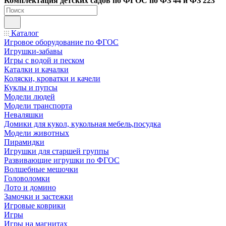
Ко
мплектация детских садов по ФГОC по ФЗ 44 и ФЗ 223
Каталог
Игровое оборудование по ФГОС
Игрушки-забавы
Игры с водой и песком
Каталки и качалки
Коляски, кроватки и качели
Куклы и пупсы
Модели людей
Модели транспорта
Неваляшки
Домики для кукол, кукольная мебель,посудка
Модели животных
Пирамидки
Игрушки для старшей группы
Развивающие игрушки по ФГОС
Волшебные мешочки
Головоломки
Лото и домино
Замочки и застежки
Игровые коврики
Игры
Игры на магнитах