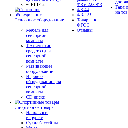
доста
+ ЕЩЕ 2
ФЗ и 223-ФЗ
Гаран
ФЗ-44
на тов
ФЗ-223
Сенсорное оборудование
Товары по
ФГОС
Мебель для
Отзывы
сенсорной
комнаты
Технические
средства для
сенсорной
комнаты
Развивающее
оборудование
Игровое
оборудование для
сенсорной
комнаты
CD диски
Спортивные товары
Напольные
игрушки
Сухие бассейны
Маты