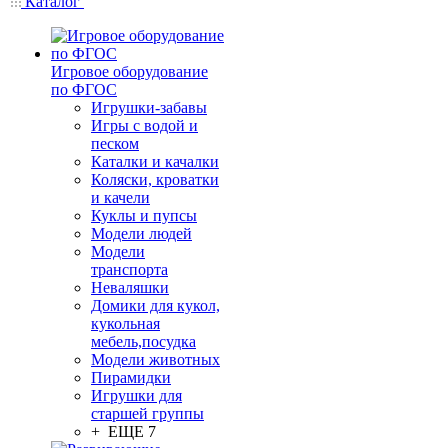
Каталог
Игровое оборудование
по ФГОС
Игрушки-забавы
Игры с водой и
песком
Каталки и качалки
Коляски, кроватки
и качели
Куклы и пупсы
Модели людей
Модели
транспорта
Неваляшки
Домики для кукол,
кукольная
мебель,посудка
Модели животных
Пирамидки
Игрушки для
старшей группы
+ ЕЩЕ 7