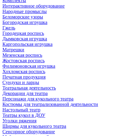
Комплекты
Интерактивное оборудование
Народные промыслы
Беломорские узоры
Богородская игрушка
Гжель
Городецкая роспись
Дымковская игрушка
Каргопольская игрушка
Матрешки
Мезенская роспись
Жостовская роспись
Филимоновская игрушка
Хохломская роспись
Печатная продукция
Сундуки и ларцы
Театральная деятельность
Декорации для театра
Персонажи для кукольного театра
Костюмы для театрализованной деятельности
Настольный театр
Театры кукол в ДОУ
Уголки ряжения
Ширмы для кукольного театра
Сенсорное оборудование