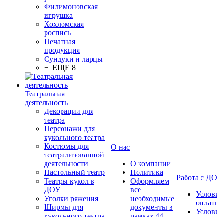
Филимоновская
игрушка
Хохломская
роспись
Печатная
продукция
Сундуки и ларцы
+ ЕЩЕ 8
Театральная
деятельность
Декорации для
театра
Персонажи для
кукольного театра
Костюмы для
О нас
театрализованной
деятельности
О компании
Настольный театр
Политика
Работа с Д
Театры кукол в
Оформляем
ДОУ
все
Услов
Уголки ряжения
необходимые
оплат
Ширмы для
документы в
Услов
кукольного театра
рамках 44-