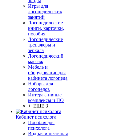
зонды
Игры для
логопедических
занятий
Логопедические
книги, карточки,
пособия
Логопедические
тренажеры и
зеркала
Логопедический
массаж
Мебель и
оборудование для
кабинета логопеда
Наборы для
логопедов
Интерактивные
комплексы и ПО
+ ЕЩЕ 3
Кабинет психолога
Пособия для
психолога
Водная и песочная