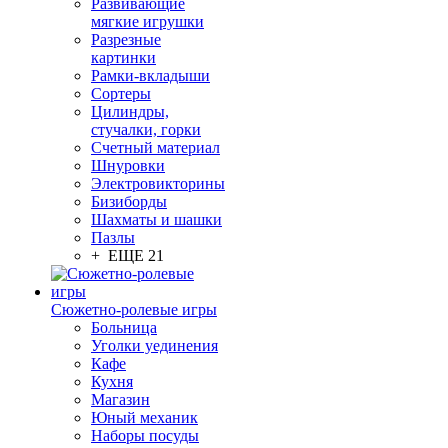
Развивающие
мягкие игрушки
Разрезные
картинки
Рамки-вкладыши
Сортеры
Цилиндры,
стучалки, горки
Счетный материал
Шнуровки
Электровикторины
Бизиборды
Шахматы и шашки
Пазлы
+ ЕЩЕ 21
Сюжетно-ролевые игры
Больница
Уголки уединения
Кафе
Кухня
Магазин
Юный механик
Наборы посуды