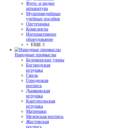
Фото- и видио
аппаратура
Мультимедийные
учебные пособия
Оргтехника
Комплекты
Интерактивное
оборудование
+ ЕЩЕ 3
Народные промыслы
Беломорские узоры
Богородская
игрушка
Гжель
Городецкая
роспись
Дымковская
игрушка
Каргопольская
игрушка
Матрешки
Мезенская роспись
Жостовская
роспись