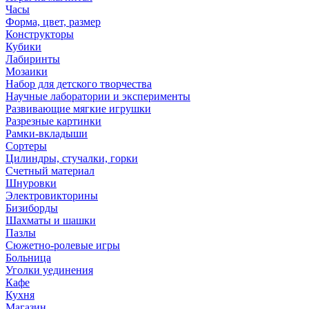
Часы
Форма, цвет, размер
Конструкторы
Кубики
Лабиринты
Мозаики
Набор для детского творчества
Научные лаборатории и эксперименты
Развивающие мягкие игрушки
Разрезные картинки
Рамки-вкладыши
Сортеры
Цилиндры, стучалки, горки
Счетный материал
Шнуровки
Электровикторины
Бизиборды
Шахматы и шашки
Пазлы
Сюжетно-ролевые игры
Больница
Уголки уединения
Кафе
Кухня
Магазин