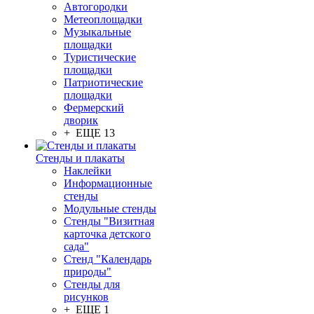
Автогородки
Метеоплощадки
Музыкальные
площадки
Туристические
площадки
Патриотические
площадки
Фермерский
дворик
+ ЕЩЕ 13
Стенды и плакаты
Наклейки
Информационные
стенды
Модульные стенды
Стенды "Визитная
карточка детского
сада"
Стенд "Календарь
природы"
Стенды для
рисунков
+ ЕЩЕ 1