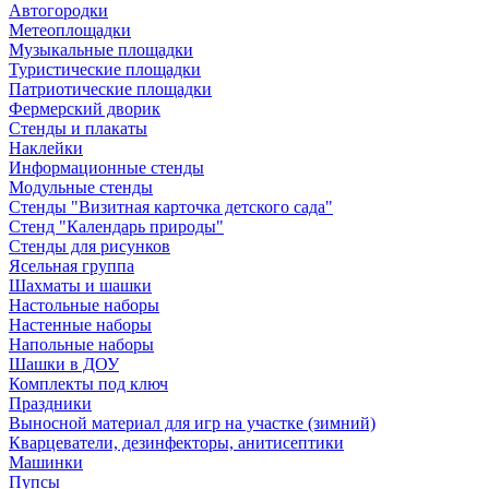
Автогородки
Метеоплощадки
Музыкальные площадки
Туристические площадки
Патриотические площадки
Фермерский дворик
Стенды и плакаты
Наклейки
Информационные стенды
Модульные стенды
Стенды "Визитная карточка детского сада"
Стенд "Календарь природы"
Стенды для рисунков
Ясельная группа
Шахматы и шашки
Настольные наборы
Настенные наборы
Напольные наборы
Шашки в ДОУ
Комплекты под ключ
Праздники
Выносной материал для игр на участке (зимний)
Кварцеватели, дезинфекторы, анитисептики
Машинки
Пупсы