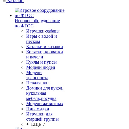
Каталог
Игровое оборудование
по ФГОС
Игрушки-забавы
Игры с водой и
песком
Каталки и качалки
Коляски, кроватки
и качели
Куклы и пупсы
Модели людей
Модели
транспорта
Неваляшки
Домики для кукол,
кукольная
мебель,посудка
Модели животных
Пирамидки
Игрушки для
старшей группы
+ ЕЩЕ 7