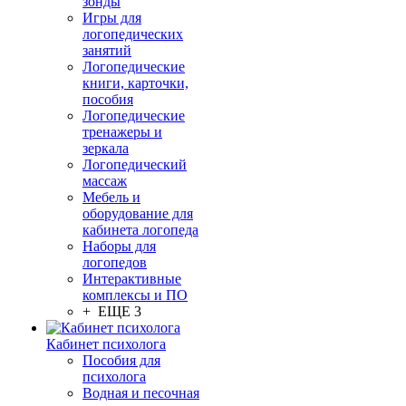
зонды
Игры для
логопедических
занятий
Логопедические
книги, карточки,
пособия
Логопедические
тренажеры и
зеркала
Логопедический
массаж
Мебель и
оборудование для
кабинета логопеда
Наборы для
логопедов
Интерактивные
комплексы и ПО
+ ЕЩЕ 3
Кабинет психолога
Пособия для
психолога
Водная и песочная