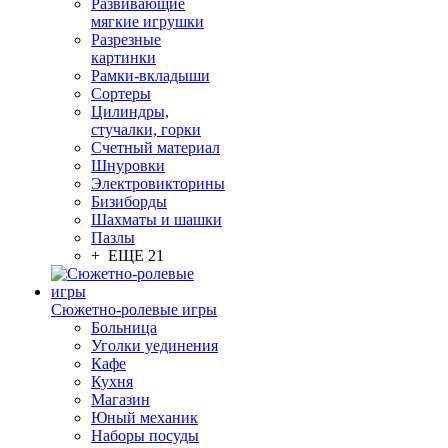
Развивающие
мягкие игрушки
Разрезные
картинки
Рамки-вкладыши
Сортеры
Цилиндры,
стучалки, горки
Счетный материал
Шнуровки
Электровикторины
Бизиборды
Шахматы и шашки
Пазлы
+ ЕЩЕ 21
Сюжетно-ролевые игры
Больница
Уголки уединения
Кафе
Кухня
Магазин
Юный механик
Наборы посуды