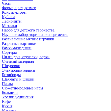
Часы
Форма, цвет, размер
Конструкторы
Кубики
Лабиринты
Мозаики
Набор для детского творчества
Научные лаборатории и эксперименты
Развивающие мягкие игрушки
Разрезные картинки
Рамки-вкладыши
Сортеры
Цилиндры, стучалки, горки
Счетный материал
Шнуровки
Электровикторины
Бизиборды
Шахматы и шашки
Пазлы
Сюжетно-ролевые игры
Больница
Уголки уединения
Кафе
Кухня
Магазин