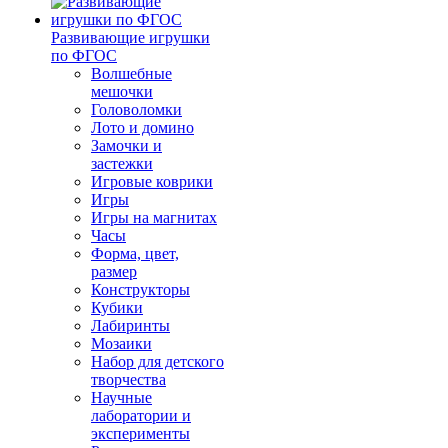
Развивающие игрушки
по ФГОС
Волшебные
мешочки
Головоломки
Лото и домино
Замочки и
застежки
Игровые коврики
Игры
Игры на магнитах
Часы
Форма, цвет,
размер
Конструкторы
Кубики
Лабиринты
Мозаики
Набор для детского
творчества
Научные
лаборатории и
эксперименты