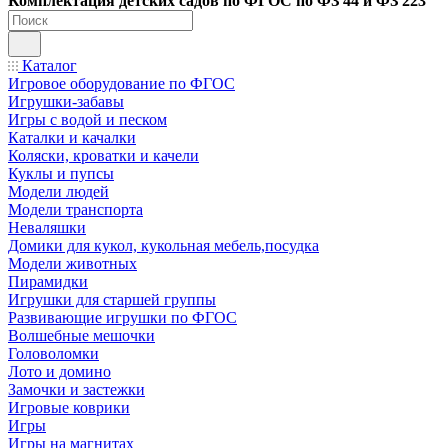
Ко
мплектация детских садов по ФГОC по ФЗ 44 и ФЗ 223
Каталог
Игровое оборудование по ФГОС
Игрушки-забавы
Игры с водой и песком
Каталки и качалки
Коляски, кроватки и качели
Куклы и пупсы
Модели людей
Модели транспорта
Неваляшки
Домики для кукол, кукольная мебель,посудка
Модели животных
Пирамидки
Игрушки для старшей группы
Развивающие игрушки по ФГОС
Волшебные мешочки
Головоломки
Лото и домино
Замочки и застежки
Игровые коврики
Игры
Игры на магнитах