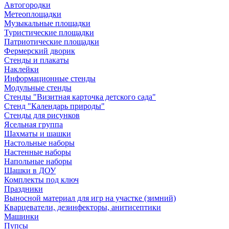
Автогородки
Метеоплощадки
Музыкальные площадки
Туристические площадки
Патриотические площадки
Фермерский дворик
Стенды и плакаты
Наклейки
Информационные стенды
Модульные стенды
Стенды "Визитная карточка детского сада"
Стенд "Календарь природы"
Стенды для рисунков
Ясельная группа
Шахматы и шашки
Настольные наборы
Настенные наборы
Напольные наборы
Шашки в ДОУ
Комплекты под ключ
Праздники
Выносной материал для игр на участке (зимний)
Кварцеватели, дезинфекторы, анитисептики
Машинки
Пупсы