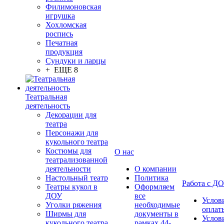
Филимоновская
игрушка
Хохломская
роспись
Печатная
продукция
Сундуки и ларцы
+ ЕЩЕ 8
Театральная
деятельность
Декорации для
театра
Персонажи для
кукольного театра
Костюмы для
О нас
театрализованной
деятельности
О компании
Настольный театр
Политика
Работа с Д
Театры кукол в
Оформляем
ДОУ
все
Услов
Уголки ряжения
необходимые
оплат
Ширмы для
документы в
Услов
кукольного театра
рамках 44-