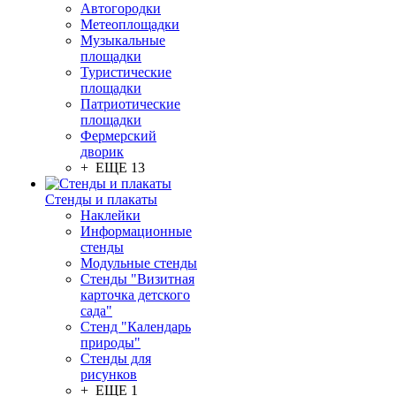
Автогородки
Метеоплощадки
Музыкальные
площадки
Туристические
площадки
Патриотические
площадки
Фермерский
дворик
+ ЕЩЕ 13
Стенды и плакаты
Наклейки
Информационные
стенды
Модульные стенды
Стенды "Визитная
карточка детского
сада"
Стенд "Календарь
природы"
Стенды для
рисунков
+ ЕЩЕ 1