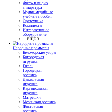
Фото- и видио
аппаратура
Мультимедийные
учебные пособия
Оргтехника
Комплекты
Интерактивное
оборудование
+ ЕЩЕ 3
Народные промыслы
Беломорские узоры
Богородская
игрушка
Гжель
Городецкая
роспись
Дымковская
игрушка
Каргопольская
игрушка
Матрешки
Мезенская роспись
Жостовская
роспись