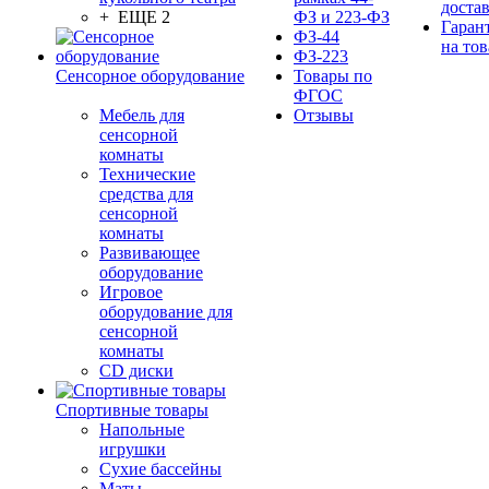
доста
+ ЕЩЕ 2
ФЗ и 223-ФЗ
Гаран
ФЗ-44
на тов
ФЗ-223
Сенсорное оборудование
Товары по
ФГОС
Мебель для
Отзывы
сенсорной
комнаты
Технические
средства для
сенсорной
комнаты
Развивающее
оборудование
Игровое
оборудование для
сенсорной
комнаты
CD диски
Спортивные товары
Напольные
игрушки
Сухие бассейны
Маты