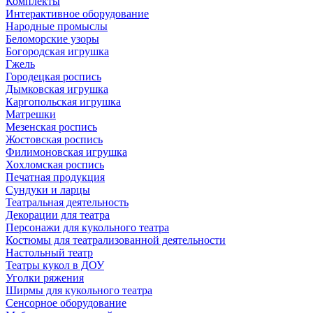
Комплекты
Интерактивное оборудование
Народные промыслы
Беломорские узоры
Богородская игрушка
Гжель
Городецкая роспись
Дымковская игрушка
Каргопольская игрушка
Матрешки
Мезенская роспись
Жостовская роспись
Филимоновская игрушка
Хохломская роспись
Печатная продукция
Сундуки и ларцы
Театральная деятельность
Декорации для театра
Персонажи для кукольного театра
Костюмы для театрализованной деятельности
Настольный театр
Театры кукол в ДОУ
Уголки ряжения
Ширмы для кукольного театра
Сенсорное оборудование